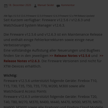
18. Dezember 2020
Manuel Seidel
Kommentar
Alle Tags (12.5.6 12.6.3 Fireware 12.5.6 Fireware 12.6.3 Fireware 12.x FW Release Update)
Seit Kurzem verfügbar: Fireware v12.5.6 / v12.6.3 und
WatchGuard System Manager v12.6.3.
Die Fireware v12.5.6 und v12.6.3 ist ein Maintenance Release
und enthält einige Fehlerkorrekturen sowie einige neue
Verbesserungen.
Eine vollständige Auflistung aller Neuerungen und Bugfixes
finden Sie in den jeweiligen
>> Release Notes v12.5.6
und
>>
Release Notes v12.6.3
. Die Fireware Versionen sind nicht für
XTM-Devices erhältlich.
Wichtig:
Fireware v12.5.6 unterstützt folgende Geräte: Firebox T10,
T15, T30, T35, T50, T55, T70, M200, M300 sowie alle
WatchGuard Access Points
Fireware v12.6.3 unterstützt folgende Geräte: Firebox T20,
T40, T80, M270, M370, M400, M440, M470, M500, M570, M670,
M4600, M5600 sowie alle FireboxV und Firebox Cloud Modelle