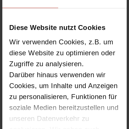
«
Internet Security Report –
What’s New in Fireware
Diese Website nutzt Cookies
Q3 2020
v12.5.6/12.6.3
»
Wir verwenden Cookies, z.B. um
diese Website zu optimieren oder
Zugriffe zu analysieren.
Hinterlassen Sie einen
Darüber hinaus verwenden wir
Kommentar
Cookies, um Inhalte und Anzeigen
Ihre E-Mail-Adressse wird nicht
zu personalisieren, Funktionen für
veröffentlicht. Markierte Felder sind
soziale Medien bereitzustellen und
Pflichtfelder
*
Kommentar
unseren Datenverkehr zu