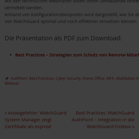
Mit den technischen Webinaren sollen Ihnen umfassende Hint
vermittelt werden.
Anhand von Konfigurationsbeispielen wird dargestellt, wie Sie d
von WatchGuard optimal und noch effektiver einsetzen können.
Die Präsentation als PDF zum Download:
Best Practices – Strategien zum Schutz von Remote-Mitarb
AuthPoint
,
Best Practices
,
Cyber Security
,
Home-Office
,
MFA
,
Multifaktor-A
Webinar
«
Anzeigefehler: WatchGuard
Best Practices: WatchGuard
System Manager zeigt
AuthPoint – Integration in die
Zertifikate als expired
WatchGuard Firebox
»