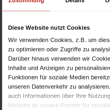
Zustimmung
Details
Ü
E-Mail-Adresse
*
Diese Website nutzt Cookies
Webseite
Wir verwenden Cookies, z.B. um die
Name, E-Mail-Adresse und Website in
zu optimieren oder Zugriffe zu analys
diesem Browser für meinen nächsten
Darüber hinaus verwenden wir Cooki
Kommentar speichern.
Inhalte und Anzeigen zu personalisier
Ich habe die
Datenschutzbestimmungen
gelesen und stimme ihnen zu.
*
Funktionen für soziale Medien bereitz
unseren Datenverkehr zu analysieren
auch Informationen über Ihre Nutzun
Website an unsere Partner für sozial