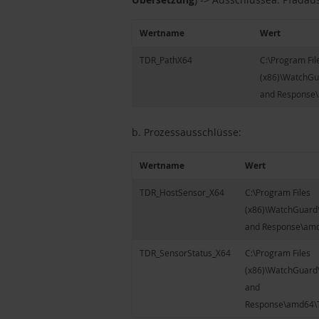
Wertname
Wert
TDR_PathX64
C:\Program Fil
(x86)\WatchGu
and Response\
b. Prozessausschlüsse:
Wertname
Wert
TDR_HostSensor_X64
C:\Program Files
(x86)\WatchGuard\
and Response\amd
TDR_SensorStatus_X64
C:\Program Files
(x86)\WatchGuard\
and
Response\amd64\T