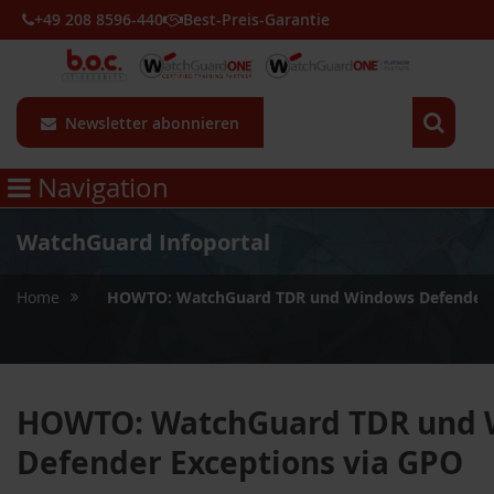
+49 208 8596-440
Best-Preis-Garantie
Newsletter abonnieren
Navigation
WatchGuard Infoportal
»
Home
HOWTO: WatchGuard TDR und Windows Defender E
HOWTO: WatchGuard TDR und
Defender Exceptions via GPO