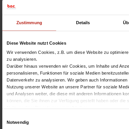
Zustimmung
Details
Üb
«
WatchGuard Webinare April
Internet Security Report – Q4
bis Mai
2018
»
Diese Website nutzt Cookies
Wir verwenden Cookies, z.B. um diese Website zu optimieren
zu analysieren.
Darüber hinaus verwenden wir Cookies, um Inhalte und Anze
Hinterlassen Sie einen
personalisieren, Funktionen für soziale Medien bereitzustell
Datenverkehr zu analysieren. Wir geben auch Informationen 
Kommentar
Nutzung unserer Website an unsere Partner für soziale Med
und Analysen weiter, die diese mit anderen Informationen ko
Ihre E-Mail-Adressse wird nicht
können, die Sie ihnen zur Verfügung gestellt haben oder die s
veröffentlicht. Markierte Felder sind
Nutzung ihrer Dienste gesammelt haben.
Pflichtfelder
*
Unter "Details" finden Sie Infos dazu und können gewünscht
E
Kommentar
auswählen.
Notwendig
i
Weitere Informationen zum Umgang und zur Speicherung Ihr