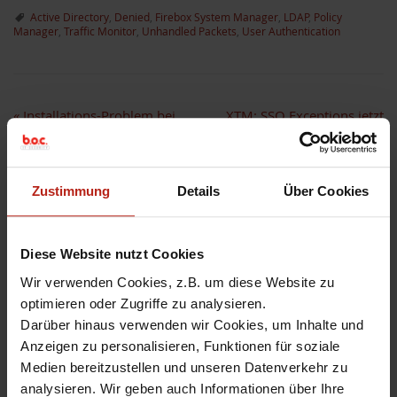
Active Directory
,
Denied
,
Firebox System Manager
,
LDAP
,
Policy
Manager
,
Traffic Monitor
,
Unhandled Packets
,
User Authentication
«
Installations-Problem bei
XTM: SSO Exceptions jetzt
WSM 11.3.2
auch als Host Range und
Network IP
»
Zustimmung
Details
Über Cookies
Diese Website nutzt Cookies
Hinterlassen Sie einen
Wir verwenden Cookies, z.B. um diese Website zu
optimieren oder Zugriffe zu analysieren.
Kommentar
Darüber hinaus verwenden wir Cookies, um Inhalte und
Anzeigen zu personalisieren, Funktionen für soziale
Ihre E-Mail-Adressse wird nicht
Medien bereitzustellen und unseren Datenverkehr zu
veröffentlicht. Markierte Felder sind
analysieren. Wir geben auch Informationen über Ihre