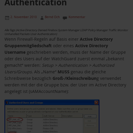
Authentication
2. November 2010
Bernd Och
Kommentar
Alle Tags (Active Directory Denied Firebox System Manager LDAP Policy Manager Traffic Monitor
Unhandled Packets User Authentication)
Wenn Firewall-Regeln auf Basis einer
Active Directory
Gruppenmitgliedschaft
oder eines
Active Directory
Username
geschrieben werden, muss der Name der Gruppe
oder des Users auf der WatchGuard zuerst einmal „bekannt
gemacht“ werden:
Setup > Authentication > Authorized
Users/Groups
. Als „Name“
MUSS
genau die gleiche
Schreibweise bezüglich
Groß-/Kleinschreibun
g verwendet
werden mit der die Gruppe bzw. der User im Active Directory
angelegt ist (sAMAccountName):