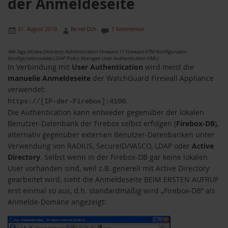
der Anmeldeseite
31. August 2010
Bernd Och
1 Kommentar
Alle Tags (Active Directory Administration Fireware 11 Fireware XTM Konfiguration
Konfigurationsdatei LDAP Policy Manager User Authentication XML)
In Verbindung mit
User Authentication
wird meist die
manuelle Anmeldeseite
der WatchGuard Firewall Appliance
verwendet:
.
https://[IP-der-Firebox]:4100
Die Authentication kann entweder gegenüber der lokalen
Benutzer-Datenbank der Firebox selbst erfolgen (
Firebox-DB
),
alternativ gegenüber externen Benutzer-Datenbanken unter
Verwendung von RADIUS, SecureID/VASCO, LDAP oder
Active
Directory
. Selbst wenn in der Firebox-DB gar keine lokalen
User vorhanden sind, weil z.B. generell mit Active Directory
gearbeitet wird, sieht die Anmeldeseite BEIM ERSTEN AUFRUF
erst einmal so aus, d.h. standardmäßig wird „Firebox-DB“ als
Anmelde-Domäne angezeigt: