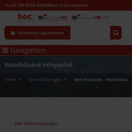
+49 208 8596-440
Best-Preis-Garantie
Newsletter abonnieren
Navigation
WatchGuard Infoportal
»
»
Home
Veranstaltungen
Best Practices – WatchGuard
« Alle Veranstaltungen