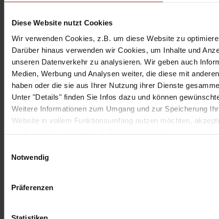
Diese Website nutzt Cookies
Wir verwenden Cookies, z.B. um diese Website zu optimieren
Darüber hinaus verwenden wir Cookies, um Inhalte und Anzeig
unseren Datenverkehr zu analysieren. Wir geben auch Inform
Medien, Werbung und Analysen weiter, die diese mit anderen 
haben oder die sie aus Ihrer Nutzung ihrer Dienste gesamme
Unter "Details" finden Sie Infos dazu und können gewünsch
Weitere Informationen zum Umgang und zur Speicherung Ihre
Website in vollem Funktionsumfang nutzen möchten, akzepti
auch gesetzt, wenn Sie auf "Ablehnen" klicken.
E
Notwendig
i
n
w
Präferenzen
i
l
l
Statistiken