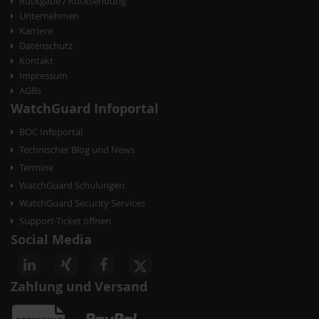
Rückgabe / Rücksendung
g
Unternehmen
Karriere
a
Datenschutz
t
Kontakt
Impressum
i
AGBs
o
WatchGuard Infoportal
n
BOC Infoportal
Technischer Blog und News
Termine
WatchGuard Schulungen
WatchGuard Security Services
Support-Ticket öffnen
Social Media
Zahlung und Versand