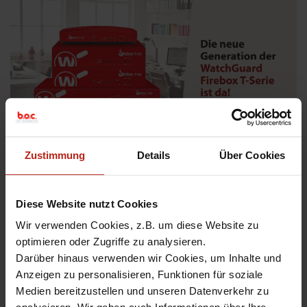
Zustimmung
Details
Über Cookies
WatchGuard bringt mit der neuen T-Serie (T115-W, T125/T125-
W, T145/T145-W, T185) eine Generation von Firewall-Tabletop-
Appliances auf den Markt, die High-Speed-Performance,
Diese Website nutzt Cookies
moderne Sicherheitsarchitektur und Nachhaltigkeit vereint.
Wir verwenden Cookies, z.B. um diese Website zu
Die Geräte sind gezielt auf die Bedürfnisse kleiner und
optimieren oder Zugriffe zu analysieren.
mittlerer Unternehmen ausgerichtet und kombinieren
Darüber hinaus verwenden wir Cookies, um Inhalte und
leistungsstarke Firewall-Sicherheit mit KI-gestützter
Bedrohungserkennung und XDR-Integration. Damit lassen
Anzeigen zu personalisieren, Funktionen für soziale
sich selbst wachsende Netzwerke – ob lokal, in der Cloud oder
Medien bereitzustellen und unseren Datenverkehr zu
in hybriden IT-Umgebungen – zuverlässig absichern.