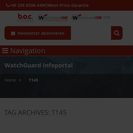
+49 208 8596-440
Best-Preis-Garantie
Newsletter abonnieren
Navigation
WatchGuard Infoportal
»
Home
T145
TAG ARCHIVES:
T145