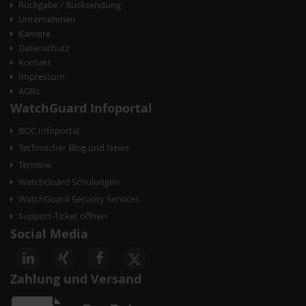
Rückgabe / Rücksendung
a
Unternehmen
t
Karriere
Datenschutz
i
Kontakt
o
Impressum
AGBs
n
WatchGuard Infoportal
BOC Infoportal
Technischer Blog und News
Termine
WatchGuard Schulungen
WatchGuard Security Services
Support-Ticket öffnen
Social Media
Zahlung und Versand