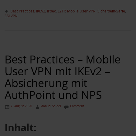
Best Practices
,
IKEv2
,
IPsec
,
L2TP
,
Mobile User VPN
,
Sichersein-Serie
,
SSLVPN
Best Practices – Mobile
User VPN mit IKEv2 –
Absicherung mit
ternative zu WSUS
AuthPoint und NPS
7. August 2020
Manuel Seidel
Comment
um
Inhalt: