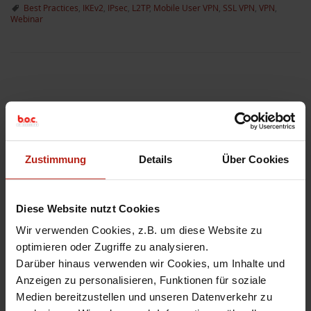
Best Practices
,
IKEv2
,
IPsec
,
L2TP
,
Mobile User VPN
,
SSL VPN
,
VPN
,
Webinar
Best Practices – Mobile
VPN-Protokolle – Vor-
Zustimmung
Details
Über Cookies
und Nachteile
11. November 2020
Manuel Seidel
Comment
Diese Website nutzt Cookies
Wir verwenden Cookies, z.B. um diese Website zu
Inhalt:
optimieren oder Zugriffe zu analysieren.
Darüber hinaus verwenden wir Cookies, um Inhalte und
Anzeigen zu personalisieren, Funktionen für soziale
WatchGuard unterstützt die Mobile VPN-Protokolle IKEv2,
Medien bereitzustellen und unseren Datenverkehr zu
SSLVPN, IPsec und L2TP um sich sicher mit dem