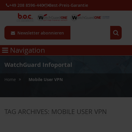
+49 208 8596-440
Best-Preis-Garantie
Newsletter abonnieren
Navigation
WatchGuard Infoportal
»
Home
Mobile User VPN
TAG ARCHIVES:
MOBILE USER VPN