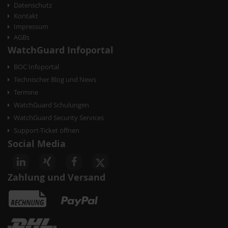
a
Datenschutz
t
Kontakt
Impressum
i
AGBs
o
WatchGuard Infoportal
n
BOC Infoportal
Technischer Blog und News
Termine
WatchGuard Schulungen
WatchGuard Security Services
Support-Ticket öffnen
Social Media
Zahlung und Versand