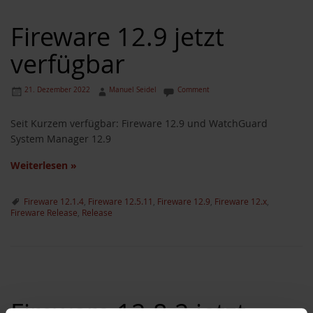
Fireware 12.9 jetzt
verfügbar
21. Dezember 2022
Manuel Seidel
Comment
Seit Kurzem verfügbar: Fireware 12.9 und WatchGuard
System Manager 12.9
Weiterlesen
»
Fireware 12.1.4
,
Fireware 12.5.11
,
Fireware 12.9
,
Fireware 12.x
,
Fireware Release
,
Release
Fireware 12.8.2 jetzt