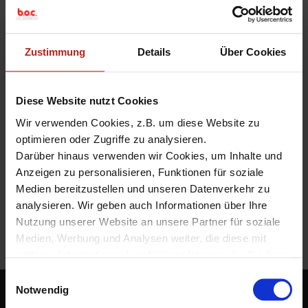
verfügbar
Zustimmung
Details
Über Cookies
9. September 2022
Manuel Seidel
Comment
Seit Kurzem verfügbar: Fireware 12.8.2 und WatchGuard
System Manager 12.8.2
Diese Website nutzt Cookies
Wir verwenden Cookies, z.B. um diese Website zu
Weiterlesen
»
optimieren oder Zugriffe zu analysieren.
Darüber hinaus verwenden wir Cookies, um Inhalte und
Fireware 12.5.11
,
Fireware 12.8.2
,
Fireware 12.x
,
Fireware Release
,
Anzeigen zu personalisieren, Funktionen für soziale
Release
Medien bereitzustellen und unseren Datenverkehr zu
analysieren. Wir geben auch Informationen über Ihre
Nutzung unserer Website an unsere Partner für soziale
Medien, Werbung und Analysen weiter, die diese mit
P
anderen Informationen kombinieren können, die Sie ihnen
zur Verfügung gestellt haben oder die sie aus Ihrer
o
E
Nutzung ihrer Dienste gesammelt haben.
Notwendig
i
s
BOC IT-Security GmbH
Unter "Details" finden Sie Infos dazu und können