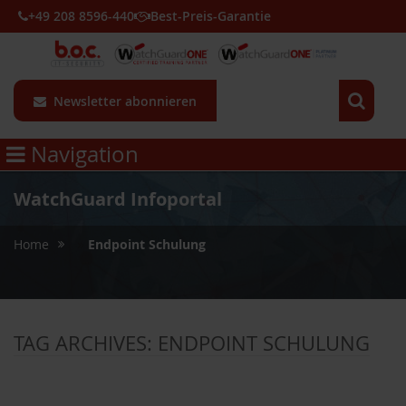
+49 208 8596-440
Best-Preis-Garantie
Newsletter abonnieren
Navigation
WatchGuard Infoportal
»
Home
Endpoint Schulung
TAG ARCHIVES:
ENDPOINT SCHULUNG