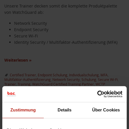
Unsere Trainer decken somit die komplette Produktpalette
von WatchGuard ab:
Network Security
Endpoint Security
Secure Wi-Fi
Identity Security / Multifaktor-Authentifizierung (MFA)
Weiterlesen
»
Certified Trainer
,
Endpoint Schulung
,
Individualschulung
,
MFA
,
Multifaktor-Authentifizierung
,
Network Security
,
Schulung
,
Secure Wi-Fi
,
Trainer
,
Training
,
WatchGuard Certified Training Partner
,
WCTP
Zustimmung
Details
Über Cookies
Neu: Endpoint Security