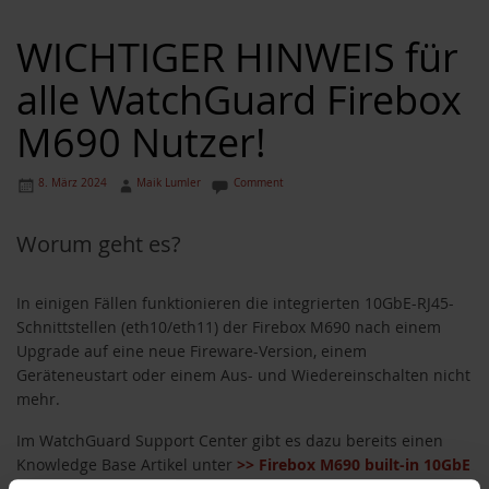
WICHTIGER HINWEIS für
alle WatchGuard Firebox
M690 Nutzer!
8. März 2024
Maik Lumler
Comment
Worum geht es?
In einigen Fällen funktionieren die integrierten 10GbE-RJ45-
Schnittstellen (eth10/eth11) der Firebox M690 nach einem
Upgrade auf eine neue Fireware-Version, einem
Geräteneustart oder einem Aus- und Wiedereinschalten nicht
mehr.
Im WatchGuard Support Center gibt es dazu bereits einen
Knowledge Base Artikel unter
>> Firebox M690 built-in 10GbE
RJ45 interfaces (eth10/eth11) stop working after an upgrade