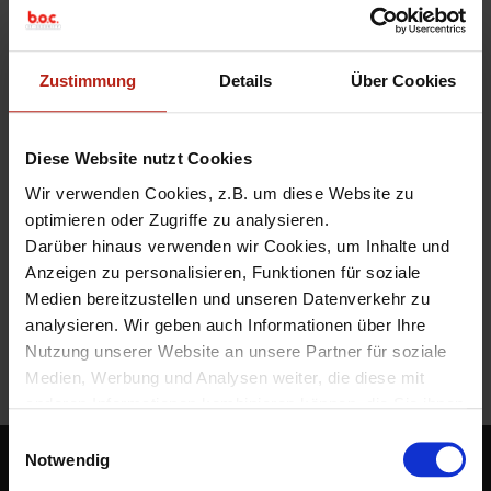
or reboot
.
ACHTUNG:
In diesem KB Artikel wird auch auf das Modell
M590 hingewiesen, dieses ist allerdings von diesem Bug nicht
Zustimmung
Details
Über Cookies
betroffen!
Was ist zu tun?
Diese Website nutzt Cookies
Wir verwenden Cookies, z.B. um diese Website zu
Weiterlesen
»
optimieren oder Zugriffe zu analysieren.
Darüber hinaus verwenden wir Cookies, um Inhalte und
10GbE-RJ45
,
eth10
,
eth11
,
Firebox M690
,
M690
,
RMA
Anzeigen zu personalisieren, Funktionen für soziale
Medien bereitzustellen und unseren Datenverkehr zu
analysieren. Wir geben auch Informationen über Ihre
Nutzung unserer Website an unsere Partner für soziale
Medien, Werbung und Analysen weiter, die diese mit
P
anderen Informationen kombinieren können, die Sie ihnen
o
zur Verfügung gestellt haben oder die sie aus Ihrer
E
Nutzung ihrer Dienste gesammelt haben.
Notwendig
s
i
BOC IT-Security GmbH
Unter "Details" finden Sie Infos dazu und können
n