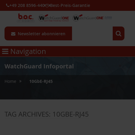
+49 208 8596-440
Best-Preis-Garantie
Newsletter abonnieren
Navigation
WatchGuard Infoportal
»
Home
10GbE-RJ45
TAG ARCHIVES:
10GBE-RJ45