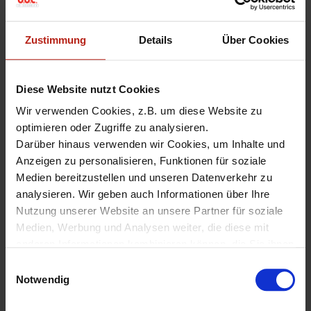
VPN active tunnels on T115-W, T125, T145
Slow upload/download speeds on T125/T145 when
eth0 is the external interface
Zustimmung
Details
Über Cookies
Knowledge Base
,
Known Issue
Diese Website nutzt Cookies
Wir verwenden Cookies, z.B. um diese Website zu
optimieren oder Zugriffe zu analysieren.
Darüber hinaus verwenden wir Cookies, um Inhalte und
«
Wichtiger
Kostenloses Ticket für die
Anzeigen zu personalisieren, Funktionen für soziale
Sicherheitshinweis: Kritische
secIT by heise 2026
»
Medien bereitzustellen und unseren Datenverkehr zu
LDAP-Schwachstelle (CVE-
analysieren. Wir geben auch Informationen über Ihre
2026-1498) erfordert
Fireware-Update
Nutzung unserer Website an unsere Partner für soziale
Medien, Werbung und Analysen weiter, die diese mit
anderen Informationen kombinieren können, die Sie ihnen
zur Verfügung gestellt haben oder die sie aus Ihrer
E
Nutzung ihrer Dienste gesammelt haben.
Notwendig
i
Unter "Details" finden Sie Infos dazu und können
n
gewünschte Cookies auswählen.