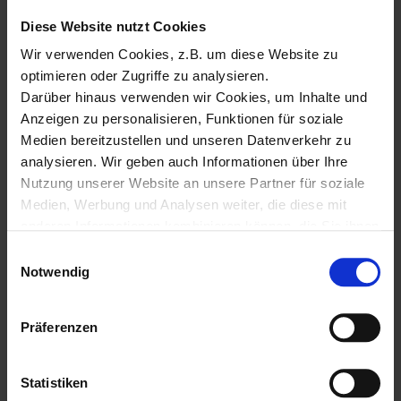
Diese Website nutzt Cookies
Wir verwenden Cookies, z.B. um diese Website zu
optimieren oder Zugriffe zu analysieren.
Darüber hinaus verwenden wir Cookies, um Inhalte und
Anzeigen zu personalisieren, Funktionen für soziale
Medien bereitzustellen und unseren Datenverkehr zu
analysieren. Wir geben auch Informationen über Ihre
Nutzung unserer Website an unsere Partner für soziale
Medien, Werbung und Analysen weiter, die diese mit
anderen Informationen kombinieren können, die Sie ihnen
zur Verfügung gestellt haben oder die sie aus Ihrer
E
ternative zu WSUS
Nutzung ihrer Dienste gesammelt haben.
Notwendig
i
Unter "Details" finden Sie Infos dazu und können
n
gewünschte Cookies auswählen.
w
Präferenzen
Weitere Informationen zum Umgang und zur Speicherung
i
um
Auch wenn Sie keine externen Geräte verbieten
Ihrer Daten finden Sie in unserer
Datenschutzerklärung
.
l
wollen/können, empfehlen wir aus Sicherheitsgründen
Sofern Sie die Website in vollem Funktionsumfang
l
Statistiken
immer, „AutoPlay“ zu deaktivieren.
nutzen möchten, akzeptieren Sie bitte mit "Zustimmen".