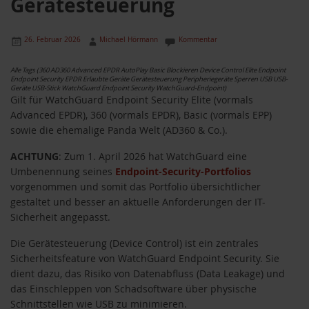
Gerätesteuerung
26. Februar 2026
Michael Hörmann
Kommentar
Alle Tags (360 AD360 Advanced EPDR AutoPlay Basic Blockieren Device Control Elite Endpoint
Endpoint Security EPDR Erlaubte Geräte Gerätesteuerung Peripheriegeräte Sperren USB USB-
Geräte USB-Stick WatchGuard Endpoint Security WatchGuard-Endpoint)
Gilt für WatchGuard Endpoint Security Elite (vormals
Advanced EPDR), 360 (vormals EPDR), Basic (vormals EPP)
sowie die ehemalige Panda Welt (AD360 & Co.).
ACHTUNG
: Zum 1. April 2026 hat WatchGuard eine
Umbenennung seines
Endpoint-Security-Portfolios
vorgenommen und somit das Portfolio übersichtlicher
gestaltet und besser an aktuelle Anforderungen der IT-
Sicherheit angepasst.
Die Gerätesteuerung (Device Control) ist ein zentrales
Sicherheitsfeature von WatchGuard Endpoint Security. Sie
dient dazu, das Risiko von Datenabfluss (Data Leakage) und
das Einschleppen von Schadsoftware über physische
Schnittstellen wie USB zu minimieren.