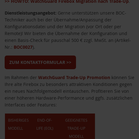
>> HOWTO: WatchGuard Firebox Migration nach Trade-Up
.
Dienstleistungsangebot:
Gerne unterstützen unsere BOC-
Techniker auch bei der Übernahme/Anpassung der
Konfigurationsdatei und der Migration (vor Ort oder per
Remote)! Wir bieten die Übernahme der Konfiguration und
einen Basis-Check für pauschal 500 € zzgl. MwSt. an (Artikel-
Nr.:
BOC0027
).
ZUM KONTAKTFORMULAR >>
Im Rahmen der
WatchGuard Trade-Up Promotion
können Sie
Ihre alte Firebox zu besonders attraktiven Konditionen gegen
ein neues Nachfolgemodell eintauschen. Profitieren Sie von
einer höheren Hardware-Performance und ggfs. zusätzlichen
Interfaces oder Features:
BISHERIGES
END-OF-
GEEIGNETES
MODELL
LIFE (EOL)
TRADE-UP
MODELL