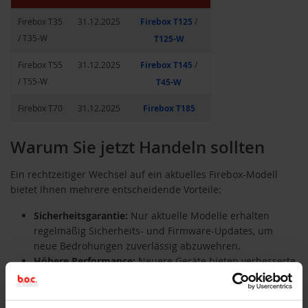
Firebox T35
31.12.2025
Firebox T125
/
/ T35-W
T125-W
Firebox T55
31.12.2025
Firebox T145
/
/ T55-W
T45-W
Firebox T70
31.12.2025
Firebox T185
Warum Sie jetzt Handeln sollten
Ein rechtzeitiger Wechsel auf ein aktuelles Firebox-Modell
bietet Ihnen mehrere entscheidende Vorteile:
Sicherheitsgarantie:
Nur aktuelle Modelle erhalten
regelmäßig Sicherheits- und Firmware-Updates, um
neue Bedrohungen zuverlässig abzuwehren.
Höhere Performance:
Neuere Geräte bieten verbesserte
Performance, höhere Durchsatzraten und moderne
Hardware-Architektur für zukunftssichere Netzwerke.
Betriebssicherheit:
Ein geplanter, frühzeitiger Umstieg