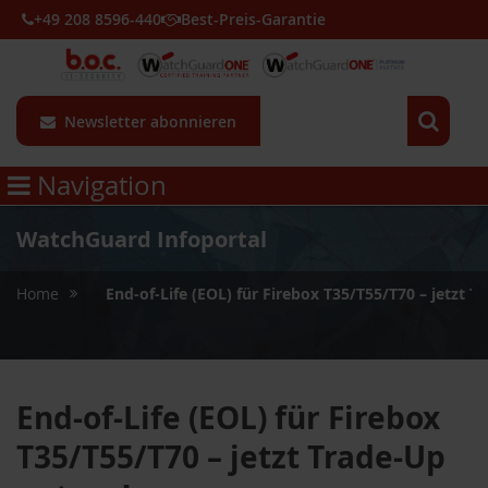
+49 208 8596-440
Best-Preis-Garantie
Newsletter abonnieren
Navigation
WatchGuard Infoportal
»
Home
End-of-Life (EOL) für Firebox T35/T55/T70 – jetzt T
End-of-Life (EOL) für Firebox
T35/T55/T70 – jetzt Trade-Up