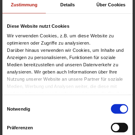
Zustimmung
Details
Über Cookies
verhindert Ausfälle und minimiert Risiken im laufenden
Betrieb.
Support & Service:
Nur unterstützte Geräte können von
WatchGuard und uns als Service-Partner weiterhin
Diese Website nutzt Cookies
gewartet, überwacht und lizenziert werden.
Wir verwenden Cookies, z.B. um diese Website zu
optimieren oder Zugriffe zu analysieren.
Darüber hinaus verwenden wir Cookies, um Inhalte und
Wenn Sie aktuell noch eine der oben genannten Firebox-
Anzeigen zu personalisieren, Funktionen für soziale
Modelle im Einsatz haben, kontaktieren Sie uns bitte
frühzeitig. Gemeinsam planen wir den reibungslosen
Medien bereitzustellen und unseren Datenverkehr zu
Übergang auf Ihr neues Firebox Modell, ohne
analysieren. Wir geben auch Informationen über Ihre
Sicherheitslücken oder Ausfallzeiten.
Nutzung unserer Website an unsere Partner für soziale
Medien, Werbung und Analysen weiter, die diese mit
Weiterführende Links
anderen Informationen kombinieren können, die Sie ihnen
zur Verfügung gestellt haben oder die sie aus Ihrer
E
End-of-Life Richtlinie aller WatchGuard Produkte
Nutzung ihrer Dienste gesammelt haben.
Notwendig
i
Firebox Beratungstool
Unter "Details" finden Sie Infos dazu und können
Firebox Produktvergleich
n
gewünschte Cookies auswählen.
HOWTO: WatchGuard Firebox Migration nach Trade-Up
w
Präferenzen
Weitere Informationen zum Umgang und zur Speicherung
i