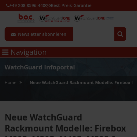
+49 208 8596-440
Best-Preis-Garantie
Newsletter abonnieren
Navigation
WatchGuard Infoportal
»
Home
Neue WatchGuard Rackmount Modelle: Firebox M2
Neue WatchGuard
Rackmount Modelle: Firebox