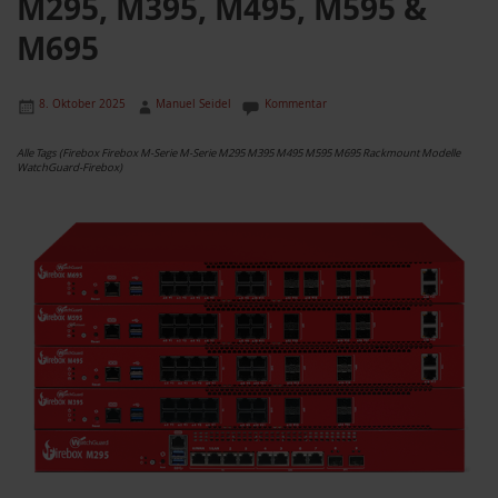
M295, M395, M495, M595 &
M695
8. Oktober 2025
Manuel Seidel
Kommentar
Alle Tags (Firebox Firebox M-Serie M-Serie M295 M395 M495 M595 M695 Rackmount Modelle
WatchGuard-Firebox)