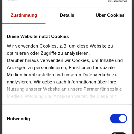
Datacenter
Zustimmung
Details
Über Cookies
Auf unserer Webseite finden Sie die vollständige
>> End-of-
Life Richtlinie aller WatchGuard Produkte
.
Diese Website nutzt Cookies
End-of-Life
,
EOL
,
Promotion
,
Red for Red
,
Trade-Up
,
XTM
,
XTMv
Wir verwenden Cookies, z.B. um diese Website zu
optimieren oder Zugriffe zu analysieren.
Darüber hinaus verwenden wir Cookies, um Inhalte und
«
BestPractices.live – Zero-
Neuer Microsoft365-Alias in
Anzeigen zu personalisieren, Funktionen für soziale
Trust Implementierungen für
der Firebox ab Firmware
Medien bereitzustellen und unseren Datenverkehr zu
Remote- und Netzwerk-
v12.10
»
analysieren. Wir geben auch Informationen über Ihre
Zugriffe mit AuthPoint
Nutzung unserer Website an unsere Partner für soziale
Medien, Werbung und Analysen weiter, die diese mit
anderen Informationen kombinieren können, die Sie ihnen
zur Verfügung gestellt haben oder die sie aus Ihrer
E
Nutzung ihrer Dienste gesammelt haben.
Notwendig
i
Unter "Details" finden Sie Infos dazu und können
n
Hinterlassen Sie einen
gewünschte Cookies auswählen.
w