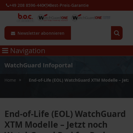
+49 208 8596-440
Best-Preis-Garantie
Newsletter abonnieren
Navigation
WatchGuard Infoportal
»
Home
End-of-Life (EOL) WatchGuard XTM Modelle – Jetz
End-of-Life (EOL) WatchGuard
XTM Modelle – Jetzt noch