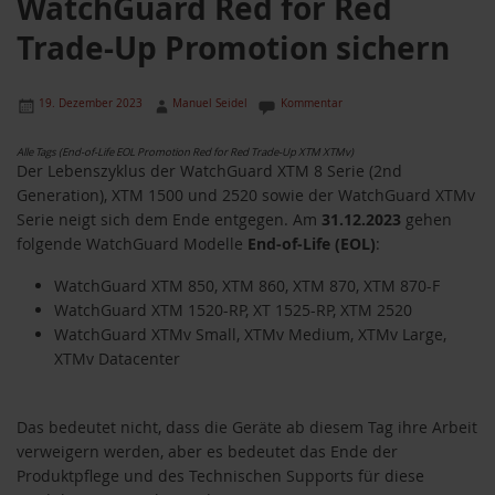
WatchGuard Red for Red
Trade-Up Promotion sichern
19. Dezember 2023
Manuel Seidel
Kommentar
Alle Tags (End-of-Life EOL Promotion Red for Red Trade-Up XTM XTMv)
Der Lebenszyklus der WatchGuard XTM 8 Serie (2nd
Generation), XTM 1500 und 2520 sowie der WatchGuard XTMv
Serie neigt sich dem Ende entgegen. Am
31.12.2023
gehen
folgende WatchGuard Modelle
End-of-Life (EOL)
:
WatchGuard XTM 850, XTM 860, XTM 870, XTM 870-F
WatchGuard XTM 1520-RP, XT 1525-RP, XTM 2520
WatchGuard XTMv Small, XTMv Medium, XTMv Large,
XTMv Datacenter
Das bedeutet nicht, dass die Geräte ab diesem Tag ihre Arbeit
verweigern werden, aber es bedeutet das Ende der
Produktpflege und des Technischen Supports für diese