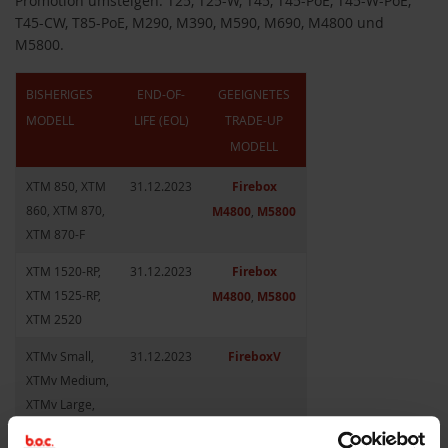
Promotion umsteigen: T25, T25-W, T45, T45-PoE, T45-W-PoE,
T45-CW, T85-PoE, M290, M390, M590, M690, M4800 und
M5800.
BISHERIGES
END-OF-
GEEIGNETES
MODELL
LIFE (EOL)
TRADE-UP
MODELL
XTM 850, XTM
31.12.2023
Firebox
860, XTM 870,
M4800
,
M5800
XTM 870-F
XTM 1520-RP,
31.12.2023
Firebox
XTM 1525-RP,
M4800
,
M5800
XTM 2520
XTMv Small,
31.12.2023
FireboxV
XTMv Medium,
XTMv Large,
XTMv