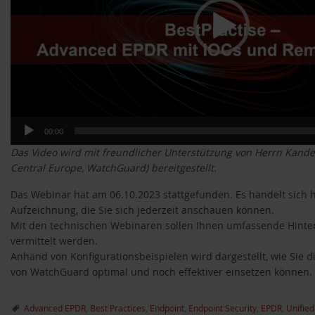
00:00
Das Video wird mit freundlicher Unterstützung von Herrn Kande
Central Europe, WatchGuard) bereitgestellt.
Das Webinar hat am 06.10.2023 stattgefunden. Es handelt sich 
Aufzeichnung, die Sie sich jederzeit anschauen können.
Mit den technischen Webinaren sollen Ihnen umfassende Hint
vermittelt werden.
Anhand von Konfigurationsbeispielen wird dargestellt, wie Sie d
von WatchGuard optimal und noch effektiver einsetzen können.
Advanced EPDR
,
Best Practices
,
Endpoint
,
Endpoint Security
,
EPDR
,
Unified