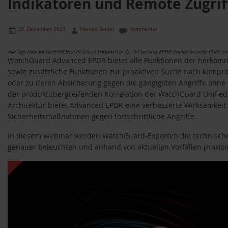
Indikatoren und Remote Zugrif
20. Dezember 2023
Manuel Seidel
Kommentar
Alle Tags (Advanced EPDR Best Practices Endpoint Endpoint Security EPDR Unified Security Plattfor
WatchGuard Advanced EPDR bietet alle Funktionen der herköm
sowie zusätzliche Funktionen zur proaktiven Suche nach kompr
oder zu deren Absicherung gegen die gängigsten Angriffe ohn
der produktübergreifenden Korrelation der WatchGuard Unified 
Architektur bietet Advanced EPDR eine verbesserte Wirksamkeit
Sicherheitsmaßnahmen gegen fortschrittliche Angriffe.
In diesem Webinar werden WatchGuard-Experten die technische
genauer beleuchten und anhand von aktuellen Vorfällen praxis
Video-
Player