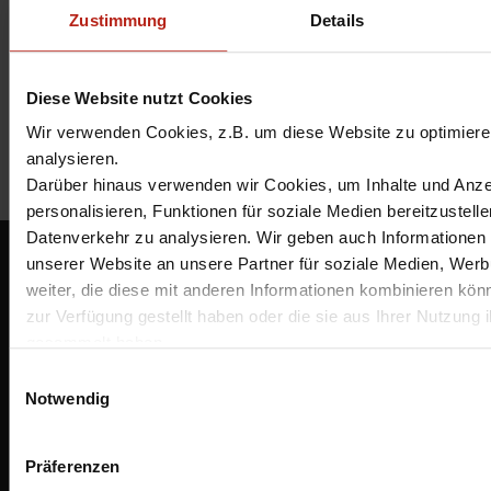
Ich habe die
Datenschutzbestimmungen
Zustimmung
Details
gelesen und stimme ihnen zu.
*
Diese Website nutzt Cookies
Wir verwenden Cookies, z.B. um diese Website zu optimieren
analysieren.
Darüber hinaus verwenden wir Cookies, um Inhalte und Anze
personalisieren, Funktionen für soziale Medien bereitzustell
Datenverkehr zu analysieren. Wir geben auch Informationen 
BOC IT-Security GmbH
unserer Website an unsere Partner für soziale Medien, Wer
weiter, die diese mit anderen Informationen kombinieren könn
Essener Straße 2-24
46047 Oberhausen
zur Verfügung gestellt haben oder die sie aus Ihrer Nutzung i
info@boc.de
gesammelt haben.
Unter "Details" finden Sie Infos dazu und können gewünscht
Bestellmöglichkeiten
E
auswählen.
Zahlungsarten
Notwendig
i
Versand und Lieferung
Weitere Informationen zum Umgang und zur Speicherung Ihre
n
Rückgabe / Rücksendung
in unserer
Datenschutzerklärung
. Sofern Sie die Website i
w
Unternehmen
Präferenzen
Funktionsumfang nutzen möchten, akzeptieren Sie bitte mit
i
Karriere