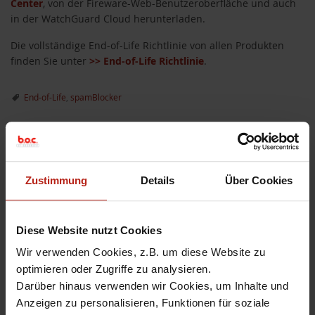
Center
, von der Fireware-Web-Benutzeroberfläche und auch
in der WatchGuard Cloud herunterladen.
Die vollständige End-of-Life Richtlinie von allen Produkten
finden Sie unter
>> End-of-Life Richtlinie
.
End-of-Life
,
spamBlocker
«
Update: WatchGuard
Internet Security Report – Q4
Webinare im April
2020
»
Zustimmung
Details
Über Cookies
Diese Website nutzt Cookies
Wir verwenden Cookies, z.B. um diese Website zu
optimieren oder Zugriffe zu analysieren.
Hinterlassen Sie einen
Darüber hinaus verwenden wir Cookies, um Inhalte und
Kommentar
Anzeigen zu personalisieren, Funktionen für soziale