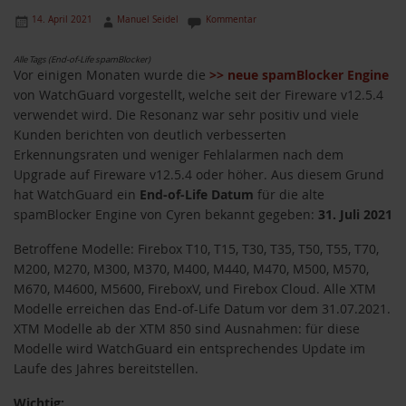
14. April 2021
Manuel Seidel
Kommentar
Alle Tags (End-of-Life spamBlocker)
Vor einigen Monaten wurde die
>> neue spamBlocker Engine
von WatchGuard vorgestellt, welche seit der Fireware v12.5.4
verwendet wird. Die Resonanz war sehr positiv und viele
Kunden berichten von deutlich verbesserten
Erkennungsraten und weniger Fehlalarmen nach dem
Upgrade auf Fireware v12.5.4 oder höher. Aus diesem Grund
hat WatchGuard ein
End-of-Life Datum
für die alte
spamBlocker Engine von Cyren bekannt gegeben:
31. Juli 2021
Betroffene Modelle: Firebox T10, T15, T30, T35, T50, T55, T70,
M200, M270, M300, M370, M400, M440, M470, M500, M570,
M670, M4600, M5600, FireboxV, und Firebox Cloud. Alle XTM
Modelle erreichen das End-of-Life Datum vor dem 31.07.2021.
XTM Modelle ab der XTM 850 sind Ausnahmen: für diese
Modelle wird WatchGuard ein entsprechendes Update im
Laufe des Jahres bereitstellen.
Wichtig: