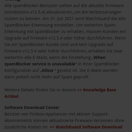
Alle spamBlocker-Benutzer sollten auf die aktuelle Firmware
(mindestens v12.5.4) aktualisieren, um die Verbesserungen
nutzen zu können. Am 31. Juli 2021 wird WatchGuard die alte
SpamBlocker-Erkennung einstellen. Um weiterhin Spam-
Erkennung mit spamBlocker zu erhalten, müssen Kunden ein
Upgrade auf Fireware v12.5.4 oder höher durchführen. Wenn
Sie ein SpamBlocker-Kunde sind und kein Upgrade auf
Fireware v12.5.4 oder höher durchführen, erhalten Sie zwar
weiterhin alle E-Mails, wenn die Einstellung „
When
spamBlocker service is unavailable
“ in Ihrer SpamBlocker-
Konfiguration auf „
Allow
“ gesetzt ist. Die E-Mails werden
dann jedoch nicht mehr auf Spam geprüft.
Weitere Details finden Sie in diesem
>> Knowledge Base
Artikel
.
Software Download Center
Besitzer von Firebox-Appliances mit aktiven Support-
Abonnements können aktualisierte Fireware-Versionen ohne
zusätzliche Kosten im
>> WatchGuard Software Download