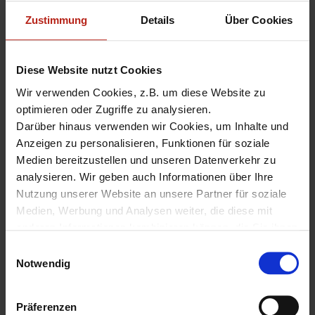
TDR Integration in WatchGuard Cloud - alte UI ab
Zustimmung
Details
Über Cookies
01.07. nicht mehr verfügbar - BOC IT-Security
GmbH
Diese Website nutzt Cookies
TDR Account Migration in die WatchGuard Cloud -
Wir verwenden Cookies, z.B. um diese Website zu
BOC IT-Security GmbH
optimieren oder Zugriffe zu analysieren.
Darüber hinaus verwenden wir Cookies, um Inhalte und
Anzeigen zu personalisieren, Funktionen für soziale
Medien bereitzustellen und unseren Datenverkehr zu
analysieren. Wir geben auch Informationen über Ihre
2 Kommentare zu “TDR 6.0.0 ist jetzt verfügbar
Nutzung unserer Website an unsere Partner für soziale
in der WatchGuard Cloud”
Medien, Werbung und Analysen weiter, die diese mit
anderen Informationen kombinieren können, die Sie ihnen
zur Verfügung gestellt haben oder die sie aus Ihrer
E
Nutzung ihrer Dienste gesammelt haben.
Notwendig
i
Hinterlassen Sie einen
Unter "Details" finden Sie Infos dazu und können
n
gewünschte Cookies auswählen.
Kommentar
w
Präferenzen
Weitere Informationen zum Umgang und zur Speicherung