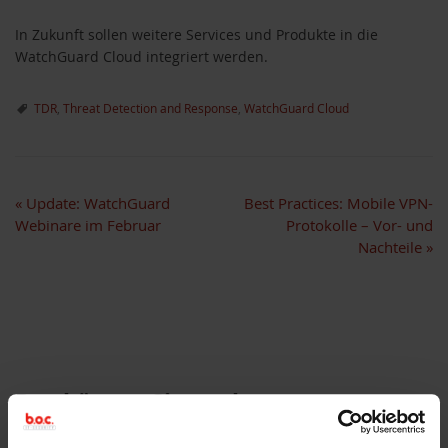
In Zukunft sollen weitere Services und Produkte in die
WatchGuard Cloud integriert werden.
TDR
,
Threat Detection and Response
,
WatchGuard Cloud
«
Update: WatchGuard
Best Practices: Mobile VPN-
Webinare im Februar
Protokolle – Vor- und
Nachteile
»
Das könnte Sie auch
interessieren: