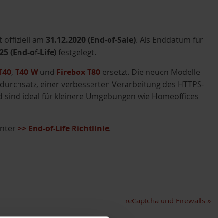
 offiziell am
31.12.2020 (End-of-Sale)
. Als Enddatum für
25 (End-of-Life)
festgelegt.
T40
,
T40-W
und
Firebox T80
ersetzt. Die neuen Modelle
durchsatz, einer verbesserten Verarbeitung des HTTPS-
nd sind ideal für kleinere Umgebungen wie Homeoffices
unter
>> End-of-Life Richtlinie
.
reCaptcha und Firewalls
»