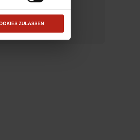
.
*
OOKIES ZULASSEN