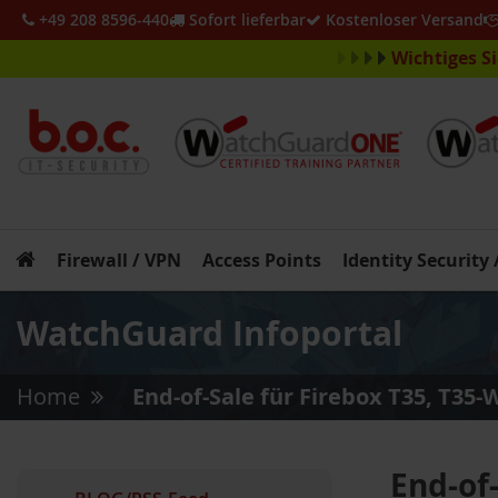
+49 208 8596-440
Sofort lieferbar
Kostenloser Versand
Wichtiges S
Firewall / VPN
Access Points
Identity Security
WatchGuard Infoportal
Home
End-of-Sale für Firebox T35, T35-
»
End-of