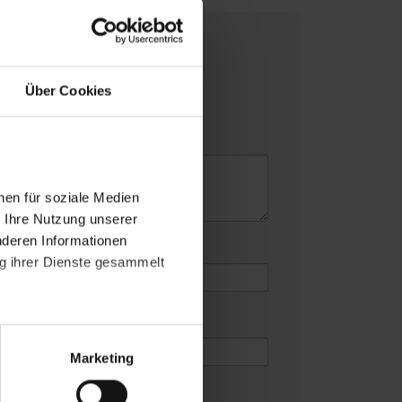
Über Cookies
felder
*
nen für soziale Medien
r Ihre Nutzung unserer
nderen Informationen
e
*
ng ihrer Dienste gesammelt
atenschutzerklärung
.
t "Zustimmen". Technisch
Marketing
hsten Kommentar speichern.