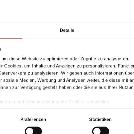
erlassen Sie einen Kommentar
Details
il-Adressse wird nicht veröffentlicht. Markierte Felder sind Pflicht
tar
s
um diese Website zu optimieren oder Zugriffe zu analysieren.
 Cookies, um Inhalte und Anzeigen zu personalisieren, Funktio
Datenverkehr zu analysieren. Wir geben auch Informationen übe
r soziale Medien, Werbung und Analysen weiter, die diese mit a
E-Mail-Adress
ihnen zur Verfügung gestellt haben oder die sie aus Ihrer Nutzu
Infos dazu und können gewünschte Cookies auswählen.
e
mgang und zur Speicherung Ihrer Daten finden Sie in unserer
D
llem Funktionsumfang nutzen möchten, akzeptieren Sie bitte mi
Präferenzen
Statistiken
uch gesetzt, wenn Sie auf "Ablehnen" klicken.
, E-Mail-Adresse und Website in diesem Browser für meinen näc