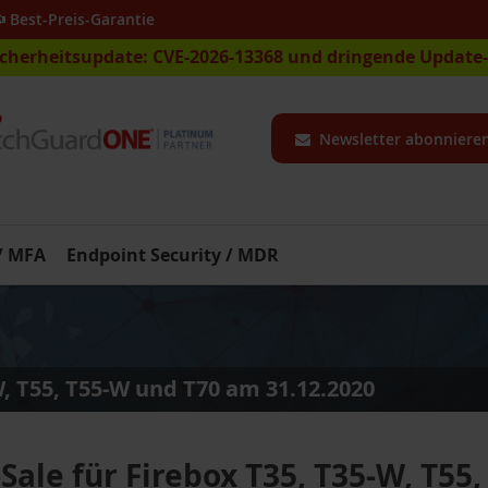
Best-Preis-Garantie
icherheitsupdate: CVE-2026-13368 und dringende Updat
Newsletter abonniere
 / MFA
Endpoint Security / MDR
W, T55, T55-W und T70 am 31.12.2020
-Sale für Firebox T35, T35-W, T55