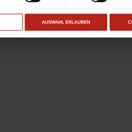
habe die
Datenschutzbestimmungen
gelesen und stimme ihnen zu
AUSWAHL ERLAUBEN
C