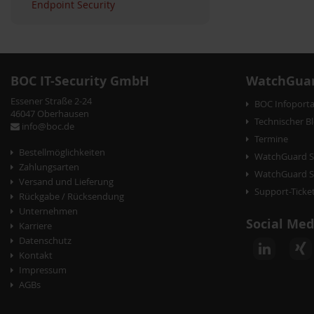
Endpoint Security
BOC IT-Security GmbH
WatchGuar
Essener Straße 2-24
BOC Infoporta
46047 Oberhausen
Technischer B
info@boc.de
Termine
Bestellmöglichkeiten
WatchGuard S
Zahlungsarten
WatchGuard Se
Versand und Lieferung
Support-Ticke
Rückgabe / Rücksendung
Unternehmen
Social Med
Karriere
Datenschutz
Kontakt
Impressum
AGBs