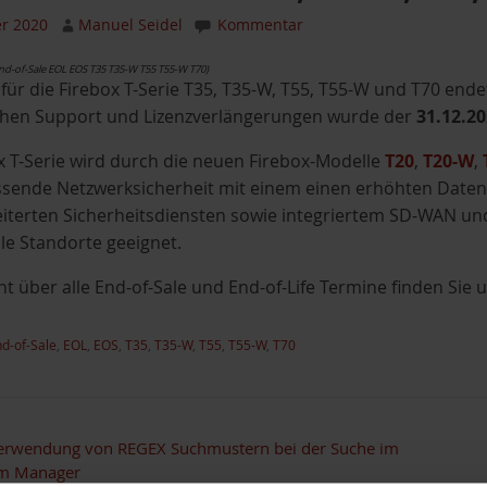
r 2020
Manuel Seidel
Kommentar
 End-of-Sale EOL EOS T35 T35-W T55 T55-W T70)
für die Firebox T-Serie T35, T35-W, T55, T55-W und T70 endet
chen Support und Lizenzverlängerungen wurde der
31.12.20
x T-Serie wird durch die neuen Firebox-Modelle
T20
,
T20-W
,
sende Netzwerksicherheit mit einem einen erhöhten Daten
weiterten Sicherheitsdiensten sowie integriertem SD-WAN u
le Standorte geeignet.
ht über alle End-of-Sale und End-of-Life Termine finden Sie 
d-of-Sale
,
EOL
,
EOS
,
T35
,
T35-W
,
T55
,
T55-W
,
T70
wendung von REGEX Suchmustern bei der Suche im
em Manager