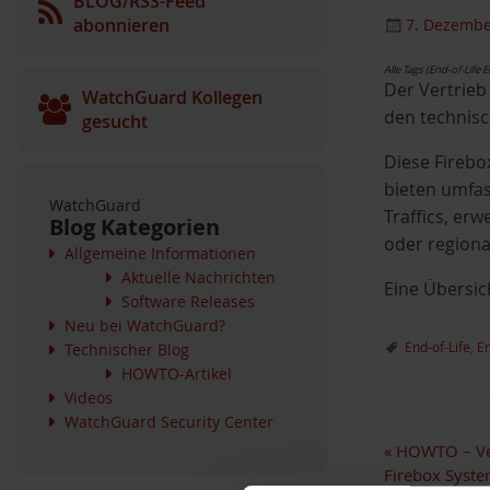
BLOG/RSS-Feed
abonnieren
7. Dezembe
Alle Tags (End-of-Life
Der Vertrieb 
WatchGuard Kollegen
den technis
gesucht
Diese Firebo
bieten umfas
WatchGuard
Traffics, er
Blog Kategorien
oder regiona
Allgemeine Informationen
Aktuelle Nachrichten
Eine Übersic
Software Releases
Neu bei WatchGuard?
End-of-Life
,
En
Technischer Blog
HOWTO-Artikel
Videos
WatchGuard Security Center
«
HOWTO – Ver
Firebox Syst