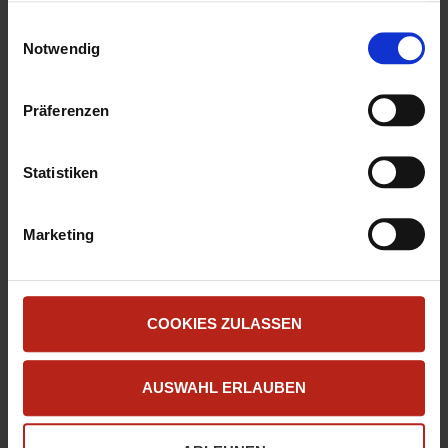
«
Fireware 12.4 jetzt
Threat Landscape Auswertung
zur Verfügung gestellt haben oder die sie aus Ihrer
E
verfügbar
März 2019
»
Nutzung ihrer Dienste gesammelt haben.
Notwendig
i
Unter "Details" finden Sie Infos dazu und können
n
gewünschte Cookies auswählen.
w
Präferenzen
Weitere Informationen zum Umgang und zur Speicherung
i
Ihrer Daten finden Sie in unserer
Datenschutzerklärung
.
l
Sofern Sie die Website in vollem Funktionsumfang
l
Statistiken
Hinterlassen Sie einen
nutzen möchten, akzeptieren Sie bitte mit "Zustimmen".
i
Technisch notwendige Cookies werden auch gesetzt,
Kommentar
g
Marketing
wenn Sie auf "Ablehnen" klicken.
u
n
Ihre E-Mail-Adressse wird nicht
g
veröffentlicht. Markierte Felder sind
s
Pflichtfelder
*
COOKIES ZULASSEN
a
Kommentar
u
AUSWAHL ERLAUBEN
s
w
a