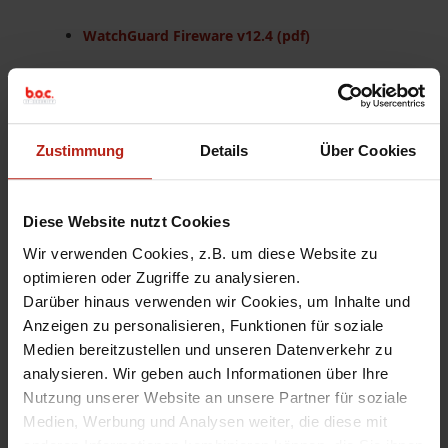
WatchGuard Fireware v12.4 (pdf)
Download der Software aus dem
WatchGuard Support Center:
Zustimmung
Details
Über Cookies
im
WatchGuard Support Center
das entsprechende
Modell auswählen um anschließend die gewünschte
Fireware downloaden zu können
Diese Website nutzt Cookies
WatchGuard System Manager v12.4 (exe)
Wir verwenden Cookies, z.B. um diese Website zu
optimieren oder Zugriffe zu analysieren.
Die Fireware v12.4 ist seit dem 04.04.2019 verfügbar. Die
Darüber hinaus verwenden wir Cookies, um Inhalte und
vollständigen
Release Notes
finden Sie
HIER
.
Anzeigen zu personalisieren, Funktionen für soziale
Medien bereitzustellen und unseren Datenverkehr zu
analysieren. Wir geben auch Informationen über Ihre
Fireware 12.4
,
Fireware Release
,
Release
,
What's New
Nutzung unserer Website an unsere Partner für soziale
Medien, Werbung und Analysen weiter, die diese mit
anderen Informationen kombinieren können, die Sie ihnen