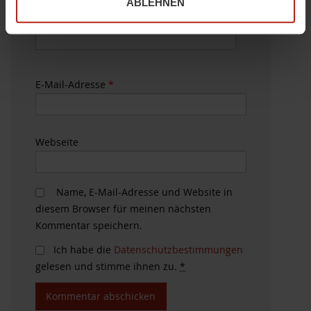
ABLEHNEN
h
Name
*
l
E-Mail-Adresse
*
Webseite
Name, E-Mail-Adresse und Website in
diesem Browser für meinen nächsten
Kommentar speichern.
Ich habe die
Datenschutzbestimmungen
gelesen und stimme ihnen zu.
*