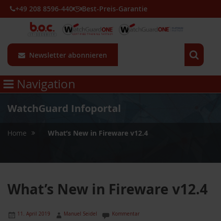
+49 208 8596-440
Best-Preis-Garantie
Newsletter abonnieren
Navigation
WatchGuard Infoportal
»
Home
What’s New in Fireware v12.4
What’s New in Fireware v12.4
11. April 2019
Manuel Seidel
Kommentar