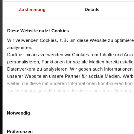
Kommentar speichern.
Zustimmung
Details
Ich habe die
Datenschutzbestimmungen
gelesen und stimme ihnen zu.
*
Diese Website nutzt Cookies
Wir verwenden Cookies, z.B. um diese Website zu optimieren
analysieren.
Darüber hinaus verwenden wir Cookies, um Inhalte und Anze
personalisieren, Funktionen für soziale Medien bereitzustell
Datenverkehr zu analysieren. Wir geben auch Informationen 
unserer Website an unsere Partner für soziale Medien, Wer
BOC IT-Security GmbH
weiter, die diese mit anderen Informationen kombinieren könn
Essener Straße 2-24
zur Verfügung gestellt haben oder die sie aus Ihrer Nutzung i
46047 Oberhausen
info@boc.de
gesammelt haben.
Unter "Details" finden Sie Infos dazu und können gewünscht
E
Bestellmöglichkeiten
auswählen.
Notwendig
i
Zahlungsarten
Weitere Informationen zum Umgang und zur Speicherung Ihre
Versand und Lieferung
n
in unserer
Datenschutzerklärung
. Sofern Sie die Website i
Rückgabe / Rücksendung
w
Präferenzen
Unternehmen
Funktionsumfang nutzen möchten, akzeptieren Sie bitte mit