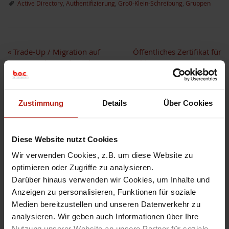
Active Directory
,
Authentifizierung
,
Gro0-Klein-Schreibung
,
Gruppen
«
Trade-Up / Migration auf
Öffentliches Zertifikat für
neue WatchGuard Hardware
Anmeldeseite (Port 4100 tcp)
verwenden
»
Zustimmung
Details
Über Cookies
Diese Website nutzt Cookies
Hinterlassen Sie einen
Wir verwenden Cookies, z.B. um diese Website zu
Kommentar
optimieren oder Zugriffe zu analysieren.
Darüber hinaus verwenden wir Cookies, um Inhalte und
Anzeigen zu personalisieren, Funktionen für soziale
Ihre E-Mail-Adressse wird nicht
veröffentlicht. Markierte Felder sind
Medien bereitzustellen und unseren Datenverkehr zu
Pflichtfelder
*
analysieren. Wir geben auch Informationen über Ihre
Nutzung unserer Website an unsere Partner für soziale