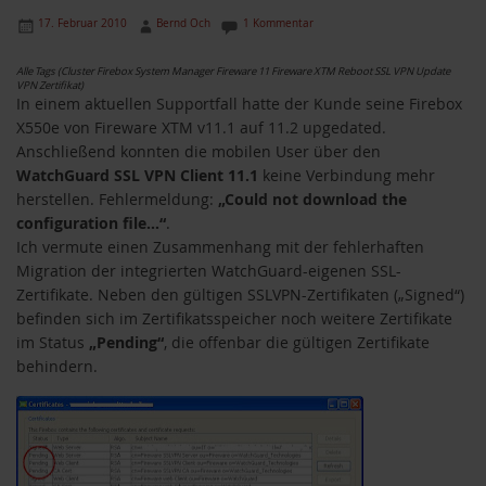
17. Februar 2010
Bernd Och
1 Kommentar
Alle Tags (Cluster Firebox System Manager Fireware 11 Fireware XTM Reboot SSL VPN Update
VPN Zertifikat)
In einem aktuellen Supportfall hatte der Kunde seine Firebox
X550e von Fireware XTM v11.1 auf 11.2 upgedated.
Anschließend konnten die mobilen User über den
WatchGuard SSL VPN Client 11.1
keine Verbindung mehr
herstellen. Fehlermeldung:
„Could not download the
configuration file…“
.
Ich vermute einen Zusammenhang mit der fehlerhaften
Migration der integrierten WatchGuard-eigenen SSL-
Zertifikate. Neben den gültigen SSLVPN-Zertifikaten („Signed“)
befinden sich im Zertifikatsspeicher noch weitere Zertifikate
im Status
„Pending“
, die offenbar die gültigen Zertifikate
behindern.