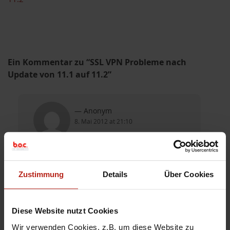
Ein Kommentar zu “SSL VPN Probleme nach
Update von 11.1 auf 11.2”
Anonym
8. Mai 2012 at 21:10
Hallo Bernd,,
finde deine seite immer sehr nützlich, wie
auch in diesem fall,,,
Zustimmung
Details
Über Cookies
ssl funktionukelt wieder…
danke und gruß aus unna
wolfgang
Diese Website nutzt Cookies
Antworten »
Wir verwenden Cookies, z.B. um diese Website zu