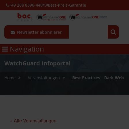
+49 208 8596-440
Best-Preis-Garantie
Newsletter abonnieren
Navigation
WatchGuard Infoportal
»
»
Home
Veranstaltungen
Best Practices – Dark Web 
« Alle Veranstaltungen