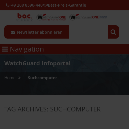
+49 208 8596-440
Best-Preis-Garantie
Newsletter abonnieren
Navigation
WatchGuard Infoportal
»
Home
Suchcomputer
TAG ARCHIVES:
SUCHCOMPUTER