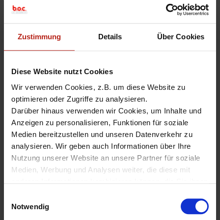
HOWTO: Konfiguration
vom WatchGuard
Zustimmung
Details
Über Cookies
Endpoint Suchcomputer
22. Juni 2023
Michael Hörmann
1 Comment
Diese Website nutzt Cookies
Wir verwenden Cookies, z.B. um diese Website zu
Gilt für WatchGuard Endpoint Security Elite (vormals
optimieren oder Zugriffe zu analysieren.
Advanced EPDR), 360 (vormals EPDR), Basic (vormals EPP) und
Darüber hinaus verwenden wir Cookies, um Inhalte und
WatchGuard EDR, EDR Core sowie die ehemalige Panda Welt
Anzeigen zu personalisieren, Funktionen für soziale
(AD360 & Co.).
Medien bereitzustellen und unseren Datenverkehr zu
ACHTUNG
: Zum 1. April 2026 hat WatchGuard eine
analysieren. Wir geben auch Informationen über Ihre
Umbenennung seines
Endpoint-Security-Portfolios
Nutzung unserer Website an unsere Partner für soziale
vorgenommen und somit das Portfolio übersichtlicher
Medien, Werbung und Analysen weiter, die diese mit
gestaltet und besser an aktuelle Anforderungen der IT-
anderen Informationen kombinieren können, die Sie ihnen
Sicherheit angepasst.
zur Verfügung gestellt haben oder die sie aus Ihrer
E
Nutzung ihrer Dienste gesammelt haben.
Notwendig
i
Aufgabe vom Suchcomputer:
Unter "Details" finden Sie Infos dazu und können
n