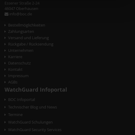
t
Essener Straße 2-24
46047 Oberhausen
N
info@boc.de
a
Bestellmöglichkeiten
v
Zahlungsarten
Versand und Lieferung
i
Rückgabe / Rücksendung
g
Unternehmen
Karriere
a
Datenschutz
t
Kontakt
Impressum
i
AGBs
o
WatchGuard Infoportal
n
BOC Infoportal
Technischer Blog und News
Termine
WatchGuard Schulungen
WatchGuard Security Services