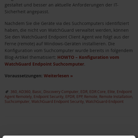
gestaltet und besser an aktuelle Anforderungen der IT-
Sicherheit angepasst.
Nachdem Sie die Geräte via des Suchcomputers identifiziert
haben, die nicht von WatchGuard verwaltet werden, können
Sie den WatchGuard Endpoint Client Agent wie folgt aus der
Ferne (remote) auf Windows-Geräten installieren. Die
Konfiguration vom Suchcomputer wurde bereits in folgendem
Blog-Artikel thematisiert:
HOWTO – Konfiguration vom
WatchGuard Endpoint Suchcomputer
.
Voraussetzungen:
Weiterlesen
»
360
,
AD360
,
Basic
,
Discovery Computer
,
EDR
,
EDR Core
,
Elite
,
Endpoint
Agent Remotely
,
Endpoint Security
,
EPDR
,
EPP
,
Remote
,
Remote Installation
,
Suchcomputer
,
WatchGuard Endpoint Security
,
WatchGuard-Endpoint