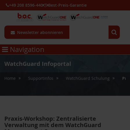
+49 208 8596-440
Best-Preis-Garantie
Newsletter abonnieren
Navigation
WatchGuard Infoportal
»
»
»
Home
Supportinfos
WatchGuard Schulung
Pra
Praxis-Workshop: Zentralisierte
Verwaltung mit dem WatchGuard