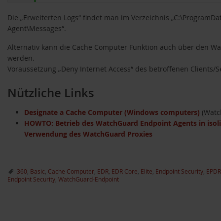
Die „Erweiterten Logs“ findet man im Verzeichnis „C:\ProgramD
Agent\Messages“.
Alternativ kann die Cache Computer Funktion auch über den Wa
werden.
Voraussetzung „Deny Internet Access“ des betroffenen Clients/S
Nützliche Links
Designate a Cache Computer (Windows computers)
(Watc
HOWTO: Betrieb des WatchGuard Endpoint Agents in iso
Verwendung des WatchGuard Proxies
360
,
Basic
,
Cache Computer
,
EDR
,
EDR Core
,
Elite
,
Endpoint Security
,
EPDR
Endpoint Security
,
WatchGuard-Endpoint