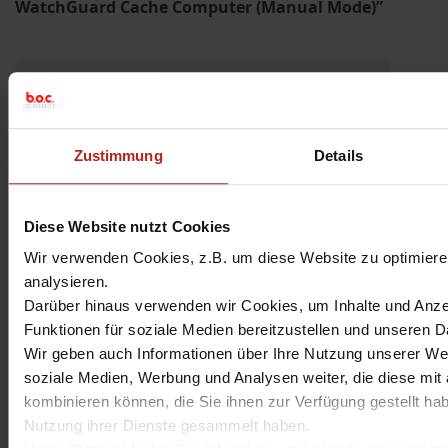
WatchGuard Cache Computer (Manual Mode)”
Hinterlassen Sie einen
Kommentar
Zustimmung
Details
Ihre E-Mail-Adressse wird nicht
veröffentlicht. Markierte Felder sind
Diese Website nutzt Cookies
Pflichtfelder
*
Wir verwenden Cookies, z.B. um diese Website zu optimieren
Kommentar
analysieren.
Darüber hinaus verwenden wir Cookies, um Inhalte und Anzei
Funktionen für soziale Medien bereitzustellen und unseren D
Wir geben auch Informationen über Ihre Nutzung unserer Web
soziale Medien, Werbung und Analysen weiter, die diese mit
Name
*
kombinieren können, die Sie ihnen zur Verfügung gestellt hab
Nutzung ihrer Dienste gesammelt haben.