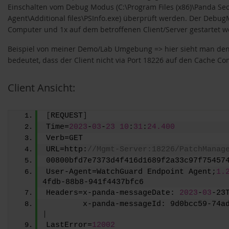
Einschalten vom Debug Modus (C:\Program Files (x86)\Panda Se
Agent\Additional files\PSInfo.exe) überprüft werden. Der Deb
Computer und 1x auf dem betroffenen Client/Server gestartet w
Beispiel von meiner Demo/Lab Umgebung => hier sieht man den 
bedeutet, dass der Client nicht via Port 18226 auf den Cache C
Client Ansicht:
[
REQUEST
]
Time=
2023
-
03
-
23
10
:
31
:
24.400
Verb=GET 
URL=http:
//Mgmt-Server:18226/PatchManag
User-Agent=WatchGuard Endpoint Agent;
1.
4fdb-88b8-941f4437bfc6 
Headers=x-panda-messageDate: 
2023
-
03
-23
|
LastError=
12002