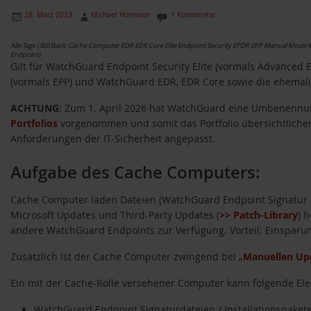
28. März 2023
Michael Hörmann
1 Kommentar
Alle Tags (360 Basic Cache Computer EDR EDR Core Elite Endpoint Security EPDR EPP Manual Mod
Endpoint)
Gilt für WatchGuard Endpoint Security Elite (vormals Advanced E
(vormals EPP) und WatchGuard EDR, EDR Core sowie die ehemali
ACHTUNG
: Zum 1. April 2026 hat WatchGuard eine Umbenennu
Portfolios
vorgenommen und somit das Portfolio übersichtlicher 
Anforderungen der IT-Sicherheit angepasst.
Aufgabe des Cache Computers:
Cache Computer laden Dateien (WatchGuard Endpoint Signatur Up
Microsoft Updates und Third-Party Updates (
>> Patch-Library
) 
andere WatchGuard Endpoints zur Verfügung. Vorteil: Einsparun
Zusätzlich ist der Cache Computer zwingend bei „
Manuellen Up
Ein mit der Cache-Rolle versehener Computer kann folgende El
WatchGuard Endpoint Signaturdateien / Installationspaket