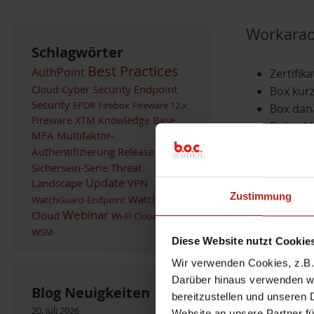
Workara
Schlagwörter
Best Practices
AuthPoint
Zertifik
Cyber Security
Endpoint
Cloud
Box kurz
Security
EPDR
Firebox
Fireware 12.x
Box dan
Fireware XTM
Knowledge Base
Policy 
MFA
Multifaktor-
auswähl
Authentifizierung
Release
Sichersein-Serie
Threat
Landscape
Update
VPN
Was passiert
Zustimmung
WatchGuard
WatchGuard-Endpoint
Webinar
Cloud
WLAN
Wi-Fi Cloud
beim W
WSM
beim W
Diese Website nutzt Cookie
und in 
Wir verwenden Cookies, z.B. 
dabei we
Darüber hinaus verwenden wir
der Dro
Blog Neuigkeiten
bereitzustellen und unseren 
20. Juli 2026
Website an unsere Partner fü