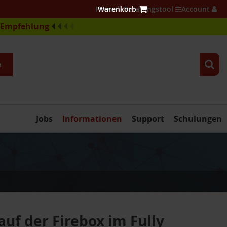
Firewall Beratungstool
Account
e-Empfehlung
n
Jobs
Informationen
Support
Schulungen
auf der Firebox im Fully