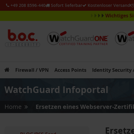
+49 208 8596-440
Sofort lieferbar
Kostenloser Versand
Wichtiges S
Firewall / VPN
Access Points
Identity Security
WatchGuard Infoportal
Home
Ersetzen eines Webserver-Zertif
»
Ersetz