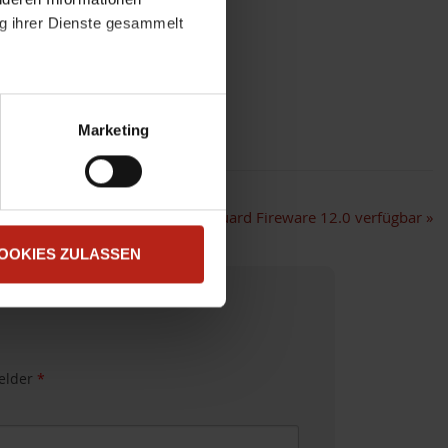
ng ihrer Dienste gesammelt
atenschutzerklärung
.
t "Zustimmen". Technisch
Marketing
Software Release: WatchGuard Fireware 12.0 verfügbar
»
OOKIES ZULASSEN
felder
*