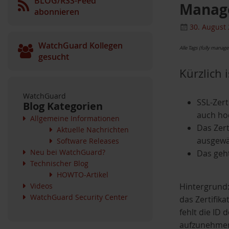
BLOG/RSS-Feed
Manag
abonnieren
30. August
WatchGuard Kollegen
Alle Tags (fully manag
gesucht
Kürzlich 
WatchGuard
SSL-Zert
Blog Kategorien
auch ho
Allgemeine Informationen
Das Zer
Aktuelle Nachrichten
ausgewä
Software Releases
Neu bei WatchGuard?
Das geht
Technischer Blog
HOWTO-Artikel
Videos
Hintergrund
WatchGuard Security Center
das Zertifik
fehlt die ID 
aufzunehme