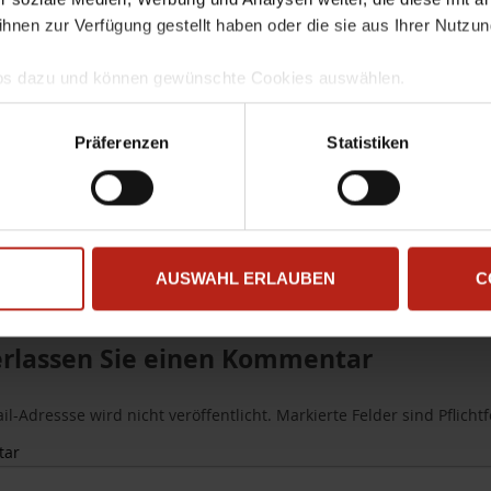
ihnen zur Verfügung gestellt haben oder die sie aus Ihrer Nutzu
Infos dazu und können gewünschte Cookies auswählen.
mgang und zur Speicherung Ihrer Daten finden Sie in unserer
D
llem Funktionsumfang nutzen möchten, akzeptieren Sie bitte mi
d mode
,
Zertifikat
Präferenzen
Statistiken
uch gesetzt, wenn Sie auf "Ablehnen" klicken.
led. Multi-WAN checks: 194.25.0.60 antwortet derzeit
G
AUSWAHL ERLAUBEN
C
erlassen Sie einen Kommentar
il-Adressse wird nicht veröffentlicht. Markierte Felder sind Pflicht
tar