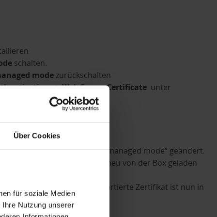
allieren
ode
schalten.
 managed mode
zurückschalten
thentication => Web Server Certificate
unter
Über Cookies
ode
wird auf der Box nur der „managed mode“ geändert.
ode
wird die komplette policy neu von der Box geladen
ernommen, d.h. das neu importierte Zertifikat ist nun in
nen für soziale Medien
r Ihre Nutzung unserer
nderen Informationen