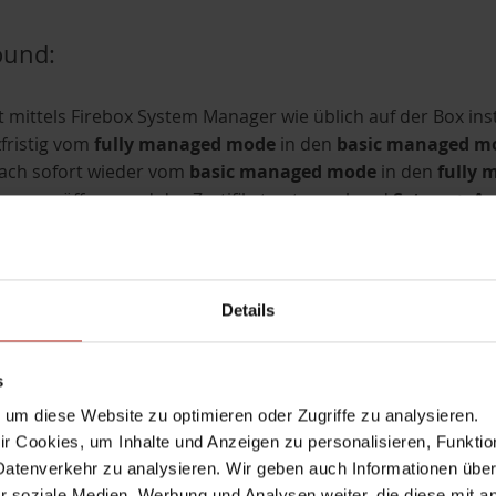
ound:
at mittels Firebox System Manager wie üblich auf der Box inst
fristig vom
fully managed mode
in den
basic managed m
ach sofort wieder vom
basic managed mode
in den
fully
Manager öffnen und das Zertifikat entsprechend
Setup => Au
en.
 hier?
Details
echsel vom
fully managed mode
in den
basic managed m
echsel vom
basic managed mode
in den
fully managed m
s
den Management Server geschrieben.
um diese Website zu optimieren oder Zugriffe zu analysieren.
rden wohl auch die vorhandenen IDs aller Zertifikate mitüb
 Cookies, um Inhalte und Anzeigen zu personalisieren, Funktio
p-Down-Box verfügbar.
Datenverkehr zu analysieren. Wir geben auch Informationen übe
r soziale Medien, Werbung und Analysen weiter, die diese mit a