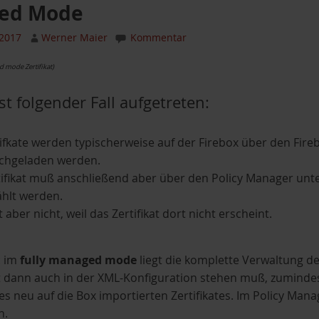
ed Mode
 2017
Werner Maier
Kommentar
ed mode Zertifikat)
ist folgender Fall aufgetreten:
ifkate werden typischerweise auf der Firebox über den Fire
chgeladen werden.
tifikat muß anschließend aber über den Policy Manager unt
hlt werden.
 aber nicht, weil das Zertifikat dort nicht erscheint.
: im
fully managed mode
liegt die komplette Verwaltung 
at dann auch in der XML-Konfiguration stehen muß, zumindes
des neu auf die Box importierten Zertifikates. Im Policy Manag
n.