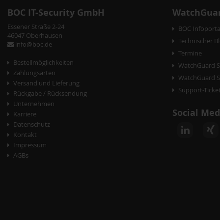
BOC IT-Security GmbH
WatchGuar
Essener Straße 2-24
BOC Infoporta
46047 Oberhausen
Technischer B
info@boc.de
Termine
Bestellmöglichkeiten
WatchGuard S
Zahlungsarten
WatchGuard Se
Versand und Lieferung
Support-Ticke
Rückgabe / Rücksendung
Unternehmen
Social Med
Karriere
Datenschutz
Kontakt
Impressum
AGBs