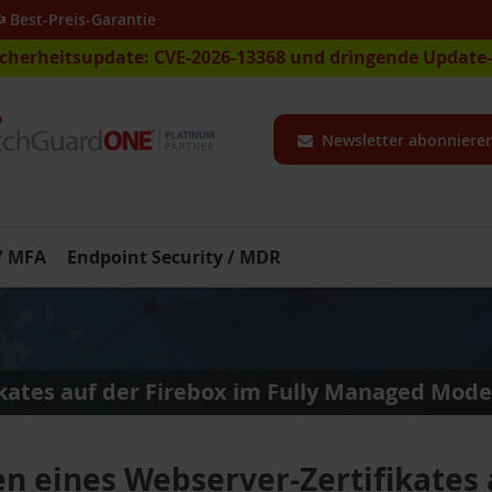
Best-Preis-Garantie
icherheitsupdate: CVE-2026-13368 und dringende Updat
Newsletter abonniere
 / MFA
Endpoint Security / MDR
ikates auf der Firebox im Fully Managed Mode
en eines Webserver-Zertifikates 