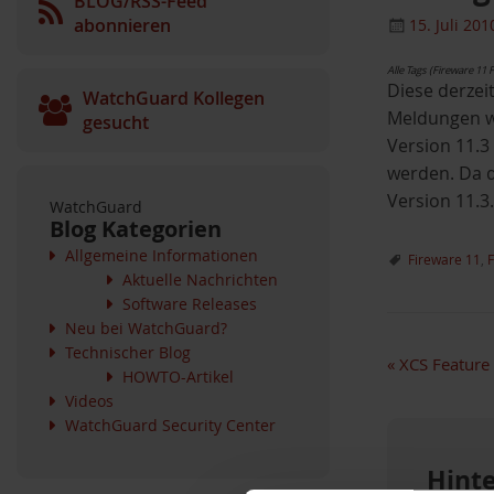
BLOG/RSS-Feed
abonnieren
15. Juli 201
Alle Tags (Fireware 1
Diese derzei
WatchGuard Kollegen
Meldungen w
gesucht
Version 11.3
werden. Da d
Version 11.3.
WatchGuard
Blog Kategorien
Allgemeine Informationen
Fireware 11
,
Aktuelle Nachrichten
Software Releases
Neu bei WatchGuard?
Technischer Blog
«
XCS Feature
HOWTO-Artikel
Videos
WatchGuard Security Center
Hint