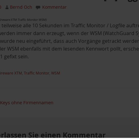
0
Bernd Och
Kommentar
1 Fireware XTM Traffic Monitor WSM)
t teilweise alle 10 Sekunden im Traffic Monitor / Logfile a
erden immer dann erzeugt, wenn der WSM (WatchGuard Sys
 wurde neu eingeführt, dass auch Vorgänge getrackt werden
er WSM ebenfalls mit dem lesenden Kennwort pollt, erschei
1 gefixt sein.
Fireware XTM
,
Traffic Monitor
,
WSM
 Keys ohne Firmennamen
erlassen Sie einen Kommentar