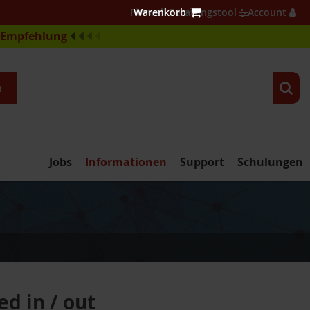
Firewall Beratungstool
Account
e-Empfehlung
n
Jobs
Informationen
Support
Schulungen
d in / out