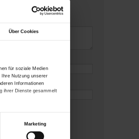
felder
*
Über Cookies
e
*
nen für soziale Medien
r Ihre Nutzung unserer
nderen Informationen
ng ihrer Dienste gesammelt
hsten Kommentar speichern.
atenschutzerklärung
.
.
*
t "Zustimmen". Technisch
Marketing