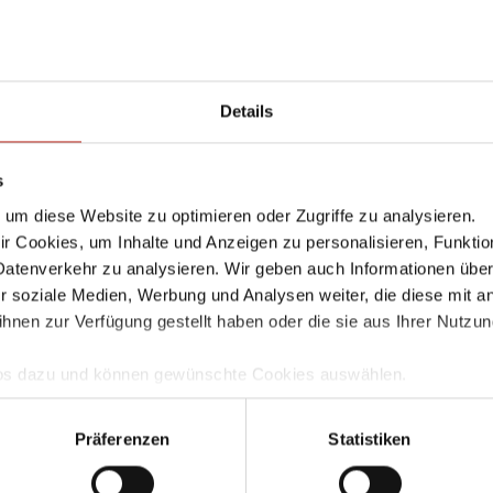
il-Adressse wird nicht veröffentlicht. Markierte Felder sind Pflicht
tar
Details
s
E-Mail-Adress
um diese Website zu optimieren oder Zugriffe zu analysieren.
 Cookies, um Inhalte und Anzeigen zu personalisieren, Funktio
Datenverkehr zu analysieren. Wir geben auch Informationen übe
r soziale Medien, Werbung und Analysen weiter, die diese mit a
e
ihnen zur Verfügung gestellt haben oder die sie aus Ihrer Nutzu
Infos dazu und können gewünschte Cookies auswählen.
, E-Mail-Adresse und Website in diesem Browser für meinen näc
mgang und zur Speicherung Ihrer Daten finden Sie in unserer
D
habe die
Datenschutzbestimmungen
gelesen und stimme ihnen zu
llem Funktionsumfang nutzen möchten, akzeptieren Sie bitte mi
Präferenzen
Statistiken
uch gesetzt, wenn Sie auf "Ablehnen" klicken.