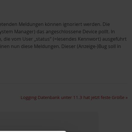
uftretenden Meldungen können ignoriert werden. Die
tem Manager) das angeschlossene Device pollt. In
, die vom User „status“ (=lesendes Kennwort) ausgeführt
nen nun diese Meldungen. Dieser (Anzeige-)Bug soll in
Logging Datenbank unter 11.3 hat jetzt feste Größe
»