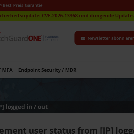
Best-Preis-Garantie
icherheitsupdate: CVE-2026-13368 und dringende Updat
Newsletter abonniere
 / MFA
Endpoint Security / MDR
 logged in / out
ment user status from [IP] logge