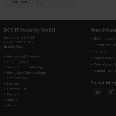
Endpoint Security
BOC IT-Security GmbH
WatchGuar
Essener Straße 2-24
BOC Infoporta
46047 Oberhausen
Technischer B
info@boc.de
Termine
Bestellmöglichkeiten
WatchGuard S
Zahlungsarten
WatchGuard Se
Versand und Lieferung
Support-Ticke
Rückgabe / Rücksendung
Unternehmen
Social Med
Karriere
Datenschutz
Kontakt
Impressum
AGBs