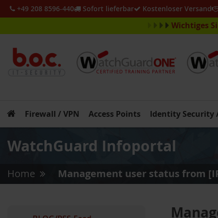
+49 208 8596-440
Sofort lieferbar
Kostenloser Versand
Wichtiges S
Firewall / VPN
Access Points
Identity Security
WatchGuard Infoportal
Home
Management user status from [IP]
»
Manage