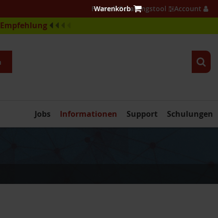
Firewall Beratungstool
Account
e-Empfehlung
n
Jobs
Informationen
Support
Schulungen