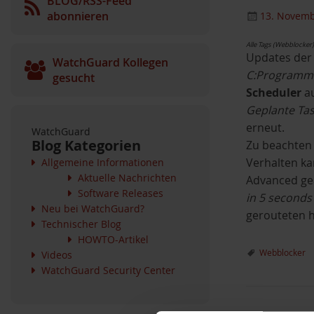
BLOG/RSS-Feed
abonnieren
13. Novemb
Alle Tags (Webblocker)
Updates der
WatchGuard Kollegen
C:Programm
gesucht
Scheduler
au
Geplante Ta
erneut.
WatchGuard
Blog Kategorien
Zu beachten 
Verhalten k
Allgemeine Informationen
Aktuelle Nachrichten
Advanced geä
Software Releases
in 5 seconds
Neu bei WatchGuard?
gerouteten ht
Technischer Blog
HOWTO-Artikel
Webblocker
Videos
WatchGuard Security Center