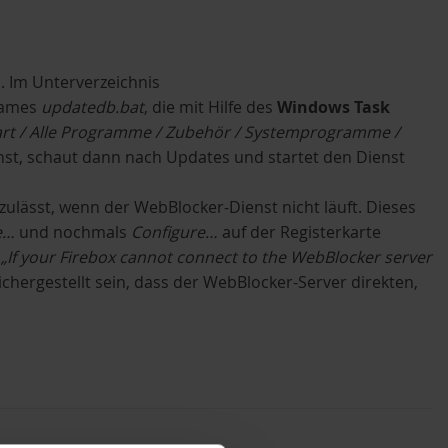
 Im Unterverzeichnis
ames
updatedb.bat
, die mit Hilfe des
Windows Task
art / Alle Programme / Zubehör / Systemprogramme /
nst, schaut dann nach Updates und startet den Dienst
ulässt, wenn der WebBlocker-Dienst nicht läuft. Dieses
e…
und nochmals
Configure…
auf der Registerkarte
g
„If your Firebox cannot connect to the WebBlocker server
chergestellt sein, dass der WebBlocker-Server direkten,