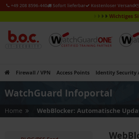
+49 208 8596-440
Sofort lieferbar
Kostenloser Versand
Wichtiges S
Firewall / VPN
Access Points
Identity Security
WatchGuard Infoportal
Home
WebBlocker: Automatische Upda
»
WebBlo