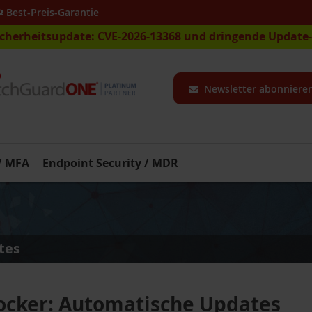
Best-Preis-Garantie
icherheitsupdate: CVE-2026-13368 und dringende Updat
Newsletter abonniere
 / MFA
Endpoint Security / MDR
tes
cker: Automatische Updates