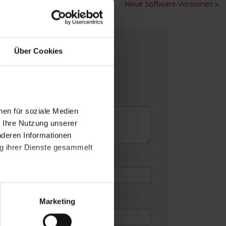
Neue Software-Versionen
»
Über Cookies
felder
*
nen für soziale Medien
r Ihre Nutzung unserer
nderen Informationen
ng ihrer Dienste gesammelt
e
*
atenschutzerklärung
.
t "Zustimmen". Technisch
Marketing