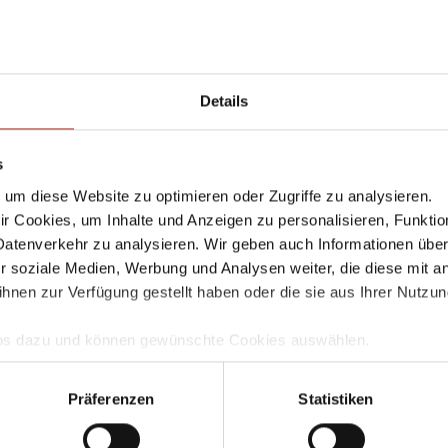
ür Web Authentication
Details
erlassen Sie einen Kommentar
il-Adressse wird nicht veröffentlicht. Markierte Felder sind Pflicht
s
um diese Website zu optimieren oder Zugriffe zu analysieren.
tar
 Cookies, um Inhalte und Anzeigen zu personalisieren, Funktio
Datenverkehr zu analysieren. Wir geben auch Informationen übe
r soziale Medien, Werbung und Analysen weiter, die diese mit a
ihnen zur Verfügung gestellt haben oder die sie aus Ihrer Nutzu
E-Mail-Adress
Infos dazu und können gewünschte Cookies auswählen.
mgang und zur Speicherung Ihrer Daten finden Sie in unserer
D
llem Funktionsumfang nutzen möchten, akzeptieren Sie bitte mi
Präferenzen
Statistiken
e
uch gesetzt, wenn Sie auf "Ablehnen" klicken.