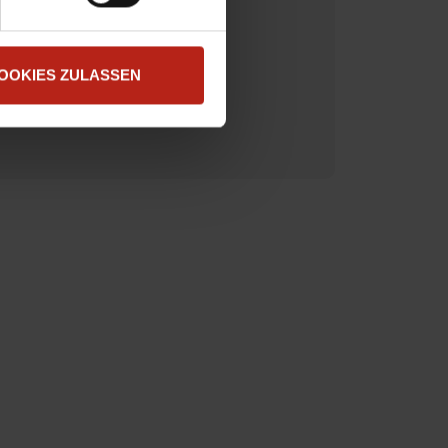
hsten Kommentar speichern.
.
*
OOKIES ZULASSEN