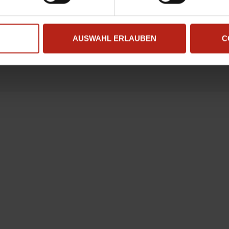
, E-Mail-Adresse und Website in diesem Browser für meinen näc
habe die
Datenschutzbestimmungen
gelesen und stimme ihnen zu
AUSWAHL ERLAUBEN
C