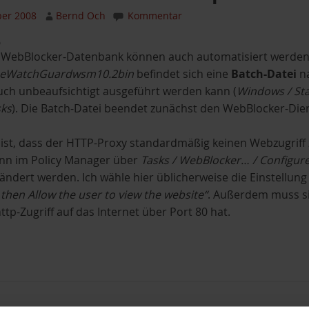
er 2008
Bernd Och
Kommentar
 WebBlocker-Datenbank können auch automatisiert werden.
eWatchGuardwsm10.2bin
befindet sich eine
Batch-Datei
n
ch unbeaufsichtigt ausgeführt werden kann (
Windows / St
sks
). Die Batch-Datei beendet zunächst den WebBlocker-Die
ist, dass der HTTP-Proxy standardmäßig keinen Webzugriff z
ann im Policy Manager über
Tasks / WebBlocker… / Configur
ndert werden. Ich wähle hier üblicherweise die Einstellun
 then Allow the user to view the website“
. Außerdem muss si
tp-Zugriff auf das Internet über Port 80 hat.