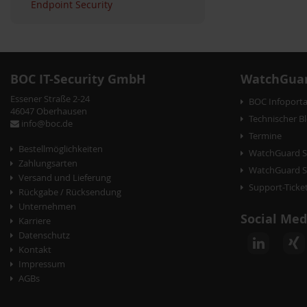
Endpoint Security
BOC IT-Security GmbH
WatchGuar
Essener Straße 2-24
BOC Infoporta
46047 Oberhausen
Technischer B
info@boc.de
Termine
Bestellmöglichkeiten
WatchGuard S
Zahlungsarten
WatchGuard Se
Versand und Lieferung
Support-Ticke
Rückgabe / Rücksendung
Unternehmen
Social Med
Karriere
Datenschutz
Kontakt
Impressum
AGBs