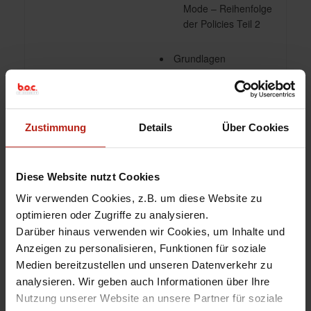
Mode – Reihenfolge
der Policies Teil 2
Grundlagen
Symmetrische /
Asymmetrische
Verschlüsselung
Grundlagen Zertifikate /
Zustimmung
Details
Über Cookies
Zertifikatsketten /
Signaturen
HTTPS Deep
Diese Website nutzt Cookies
Inspection / Content-
Inspection
Wir verwenden Cookies, z.B. um diese Website zu
User Authentication und
optimieren oder Zugriffe zu analysieren.
Authentication Servers.
Darüber hinaus verwenden wir Cookies, um Inhalte und
Anbindung an
Anzeigen zu personalisieren, Funktionen für soziale
RADIUS
akete
Medien bereitzustellen und unseren Datenverkehr zu
Active Directory
analysieren. Wir geben auch Informationen über Ihre
Single Sign On
Nutzung unserer Website an unsere Partner für soziale