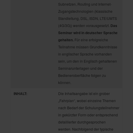
Subnetzen, Routing und Internet-
Zugangstechnologien (klassische
Standleitung, DSL, ISDN, LTE/UMTS
(4G/3G)) werden vorausgesetzt.
Das
Seminar wird in deutscher Sprache
gehalten.
Für eine erfolgreiche
Teilnahme müssen Grundkenntnisse
in englischer Sprache vorhanden
sein, um den in Englisch gehaltenen
Seminarunterlagen und der
Bedieneroberfläche folgen zu
können.
INHALT:
Die Inhaltsangabe ist ein grober
„Fahrplan“, wobei einzelne Themen
nach Bedarf der Schulungsteilnehmer
in gekürzter Form oder entsprechend
detaillierter durchgesprochen
werden. Nachfolgend der typische