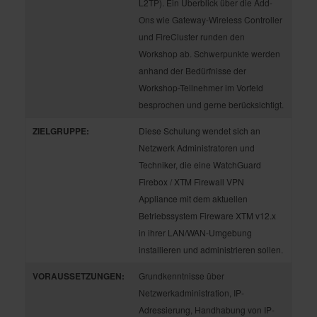
L2TP). Ein Überblick über die Add-
Ons wie Gateway-Wireless Controller
und FireCluster runden den
Workshop ab. Schwerpunkte werden
anhand der Bedürfnisse der
Workshop-Teilnehmer im Vorfeld
besprochen und gerne berücksichtigt.
ZIELGRUPPE:
Diese Schulung wendet sich an
Netzwerk Administratoren und
Techniker, die eine WatchGuard
Firebox / XTM Firewall VPN
Appliance mit dem aktuellen
Betriebssystem Fireware XTM v12.x
in ihrer LAN/WAN-Umgebung
installieren und administrieren sollen.
VORAUSSETZUNGEN:
Grundkenntnisse über
Netzwerkadministration, IP-
Adressierung, Handhabung von IP-