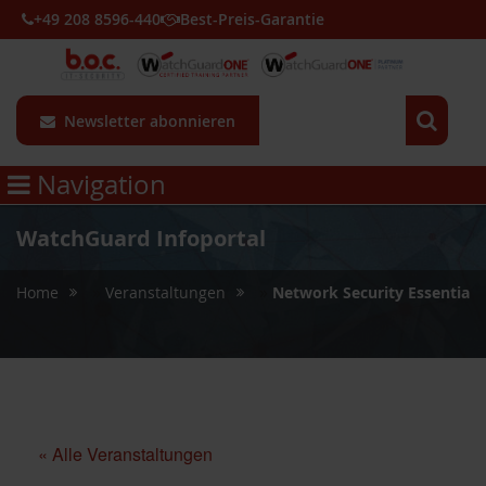
+49 208 8596-440
Best-Preis-Garantie
Newsletter abonnieren
Navigation
WatchGuard Infoportal
»
»
Home
Veranstaltungen
Network Security Essentials
« Alle Veranstaltungen