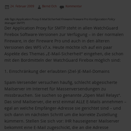
24. Februar 2009
Bernd Och
Kommentar
Alle Tags (Application Proxy E-Mail Sicherheit Fireware Fireware Pro Konfiguration Policy
Manager SMTP)
Der Application Proxy für SMTP steht in allen WatchGuard
Firebox Software-Versionen zur Verfügung – in der normalen
Fireware, in der Fireware Pro und auch in den älteren
Versionen des WFS v7.x. Heute möchte ich auf ein paar
Aspekte des Themas „E-Mail-Sicherheit“ eingehen, die schon
mit den Bordmitteln der WatchGuard Firebox möglich sind:
1. Einschränkung der erlaubten (Ziel-)E-Mail-Domains
Spam-Versender versuchen häufig, schlecht abgesicherte
Mailserver im Internet für Massenversendungen zu
missbrauchen. Sie suchen so genannte „Open Mail Relays“.
Das sind Mailserver, die erst einmal ALLE E-Mails annehmen –
egal an welche Empfänger-Adresse sie gerichtet sind – und
sich dann im nächsten Schritt um die korrekte Zustellung
kümmern. Stellen Sie sich vor: IHR hauseigener Mailserver
bekommt eine E-Mail zugeschickt, die an die Adresse