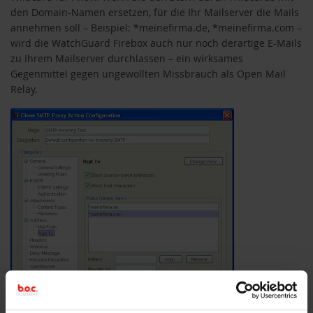
den Domain-Namen ersetzen, für die Ihr Mailserver die Mails
annehmen soll – Beispiel: *meinefirma.de, *meinefirma.com –
wird die WatchGuard Firebox auch nur noch derartige E-Mails
zu Ihrem Mailserver durchlassen – ein wirksames
Gegenmittel gegen ungewollten Missbrauch als Open Mail
Relay.