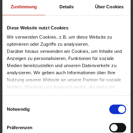
Zustimmung
Details
Über Cookies
(
Fortsetzung folgt…
)
Diese Website nutzt Cookies
Application Proxy
,
E-Mail Sicherheit
,
Fireware
,
Fireware Pro
,
Konfiguration
,
Policy Manager
,
SMTP
Wir verwenden Cookies, z.B. um diese Website zu
optimieren oder Zugriffe zu analysieren.
Darüber hinaus verwenden wir Cookies, um Inhalte und
Anzeigen zu personalisieren, Funktionen für soziale
«
IKE Keep Alive und Dead
E-Mail-Sicherheit mit dem
Medien bereitzustellen und unseren Datenverkehr zu
Peer Detection (DPD)
SMTP-proxy (2)
»
analysieren. Wir geben auch Informationen über Ihre
Nutzung unserer Website an unsere Partner für soziale
Medien, Werbung und Analysen weiter, die diese mit
anderen Informationen kombinieren können, die Sie ihnen
zur Verfügung gestellt haben oder die sie aus Ihrer
E
Nutzung ihrer Dienste gesammelt haben.
Notwendig
i
Hinterlassen Sie einen
Unter "Details" finden Sie Infos dazu und können
n
Kommentar
gewünschte Cookies auswählen.
w
Präferenzen
Weitere Informationen zum Umgang und zur Speicherung
i