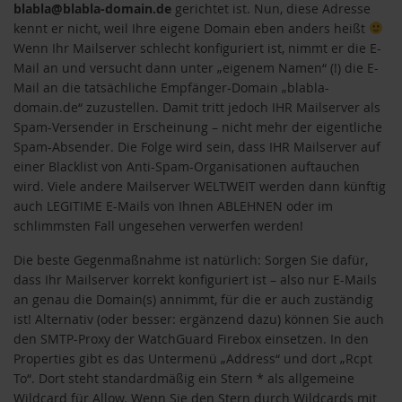
blabla@blabla-domain.de
gerichtet ist. Nun, diese Adresse
kennt er nicht, weil Ihre eigene Domain eben anders heißt
Wenn Ihr Mailserver schlecht konfiguriert ist, nimmt er die E-
Mail an und versucht dann unter „eigenem Namen“ (!) die E-
Mail an die tatsächliche Empfänger-Domain „blabla-
domain.de“ zuzustellen. Damit tritt jedoch IHR Mailserver als
Spam-Versender in Erscheinung – nicht mehr der eigentliche
Spam-Absender. Die Folge wird sein, dass IHR Mailserver auf
einer Blacklist von Anti-Spam-Organisationen auftauchen
wird. Viele andere Mailserver WELTWEIT werden dann künftig
auch LEGITIME E-Mails von Ihnen ABLEHNEN oder im
schlimmsten Fall ungesehen verwerfen werden!
Die beste Gegenmaßnahme ist natürlich: Sorgen Sie dafür,
dass Ihr Mailserver korrekt konfiguriert ist – also nur E-Mails
an genau die Domain(s) annimmt, für die er auch zuständig
ist! Alternativ (oder besser: ergänzend dazu) können Sie auch
den SMTP-Proxy der WatchGuard Firebox einsetzen. In den
Properties gibt es das Untermenü „Address“ und dort „Rcpt
To“. Dort steht standardmäßig ein Stern * als allgemeine
Wildcard für Allow. Wenn Sie den Stern durch Wildcards mit