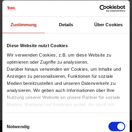
und eine Liste von URLs konfigurieren, für die der Zugriff
erlaubt oder verweigert werden soll.
Jedes Gerät pflegt eine Datenbank der aufgerufenen
Zustimmung
Details
Über Cookies
Webseiten. Der Computer kann auf diese Datenbank nur 30
Tage lang zugreifen.
Diese Website nutzt Cookies
Der folgende Artikel beschreibt die Konfiguration der
Webzugriffskontrolle.
Weiterlesen
»
Wir verwenden Cookies, z.B. um diese Website zu
optimieren oder Zugriffe zu analysieren.
Darüber hinaus verwenden wir Cookies, um Inhalte und
360
,
AD360
,
Advanced EPDR
,
Elite
,
Endpoint
,
Endpoint Security
,
EPDR
,
URL Filtering
,
WatchGuard Endpoint Security
,
WatchGuard-Endpoint
,
Web
Anzeigen zu personalisieren, Funktionen für soziale
Access Control
,
Webzugriffskontrolle
Medien bereitzustellen und unseren Datenverkehr zu
analysieren. Wir geben auch Informationen über Ihre
Nutzung unserer Website an unsere Partner für soziale
Medien, Werbung und Analysen weiter, die diese mit
anderen Informationen kombinieren können, die Sie ihnen
P
zur Verfügung gestellt haben oder die sie aus Ihrer
E
o
Nutzung ihrer Dienste gesammelt haben.
Notwendig
i
BOC IT-Security GmbH