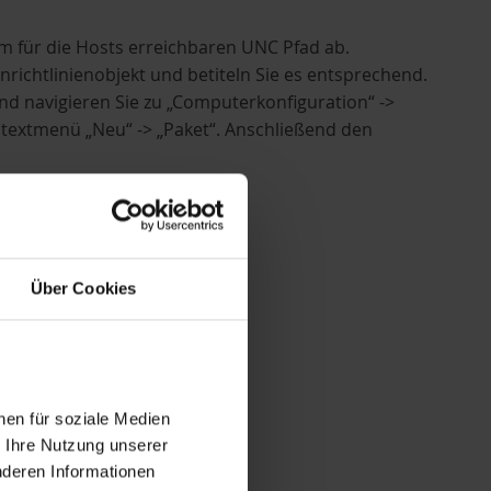
inem für die Hosts erreichbaren UNC Pfad ab.
nrichtlinienobjekt und betiteln Sie es entsprechend.
d navigieren Sie zu „Computerkonfiguration“ ->
ntextmenü „Neu“ -> „Paket“. Anschließend den
Über Cookies
nen für soziale Medien
enthält.
r Ihre Nutzung unserer
nter „Manage TDR“ erscheint.
nderen Informationen