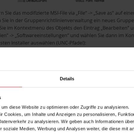
n Sie das modifizierte MSI-File via „File“ -> „Save as“ auf e
n Sie in der Gruppenrichtlinienverwaltung ein neues Gruppe
ie im Kontextmenü des Objekts den Eintrag „Bearbeiten“ un
nien“ -> „Softwareeinstellungen“ und wählen Sie dann im Ko
ten Installer auswählen (UNC-Pfade!):
Details
s
um diese Website zu optimieren oder Zugriffe zu analysieren.
 Cookies, um Inhalte und Anzeigen zu personalisieren, Funktio
en Sie die neue Richtlinie mit einer OU, welche die Ziel-PCs 
Datenverkehr zu analysieren. Wir geben auch Informationen übe
Sie die PC neu und prüfen Sie, ob der Client in der Cloud u
r soziale Medien, Werbung und Analysen weiter, die diese mit a