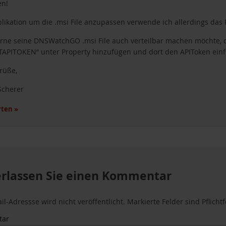
en!
plikation um die .msi File anzupassen verwende ich allerdings das
rne seine DNSWatchGO .msi File auch verteilbar machen möchte, 
APITOKEN“ unter Property hinzufügen und dort den APIToken ein
Grüße,
Scherer
ten »
erlassen Sie einen Kommentar
il-Adressse wird nicht veröffentlicht. Markierte Felder sind Pflicht
tar