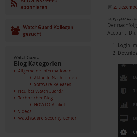
BLOG/RSS-Feed
abonnieren
2. Dezembe
Alle Tags (GPO Host 
Der nachfolg
WatchGuard Kollegen
Account ID u
gesucht
Login im
Download
WatchGuard
Blog Kategorien
Allgemeine Informationen
Aktuelle Nachrichten
Software Releases
Neu bei WatchGuard?
Technischer Blog
HOWTO-Artikel
Videos
WatchGuard Security Center