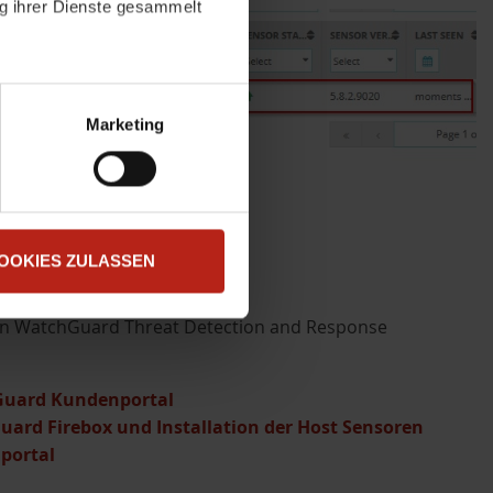
ng ihrer Dienste gesammelt
atenschutzerklärung
.
t "Zustimmen". Technisch
Marketing
OOKIES ZULASSEN
p von WatchGuard Threat Detection and Response
hGuard Kundenportal
ard Firebox und Installation der Host Sensoren
portal