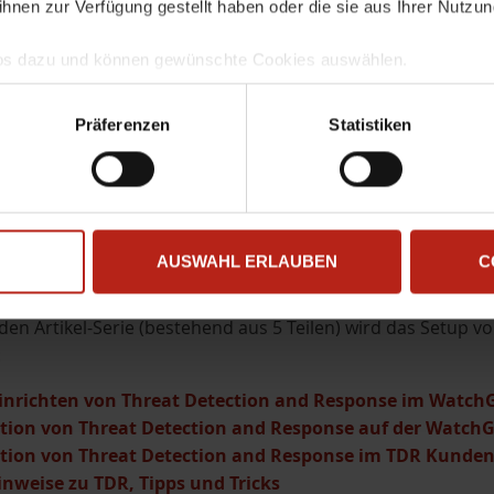
ihnen zur Verfügung gestellt haben oder die sie aus Ihrer Nutzu
Infos dazu und können gewünschte Cookies auswählen.
mgang und zur Speicherung Ihrer Daten finden Sie in unserer
D
llem Funktionsumfang nutzen möchten, akzeptieren Sie bitte mi
Präferenzen
Statistiken
uch gesetzt, wenn Sie auf "Ablehnen" klicken.
AUSWAHL ERLAUBEN
C
nden Artikel-Serie (bestehend aus 5 Teilen) wird das Setu
:
 Einrichten von Threat Detection and Response im Watc
tion von Threat Detection and Response auf der WatchGu
tion von Threat Detection and Response im TDR Kunden
inweise zu TDR, Tipps und Tricks