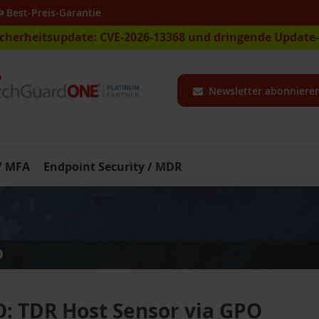
Best-Preis-Garantie
icherheitsupdate: CVE-2026-13368 und dringende Updat
Newsletter abonniere
 / MFA
Endpoint Security / MDR
O
 TDR Host Sensor via GPO