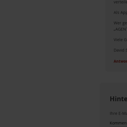
verteil
Als Ap
Wer ge
„AGENT
Viele 
David 
Antwor
Hint
Ihre E-Ma
Kommen