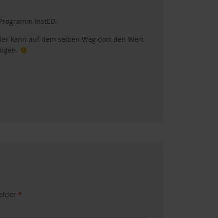
 Programm InstED.
der kann auf dem selben Weg dort den Wert
fügen.
felder
*