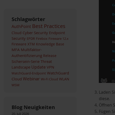
Schlagwörter
Best Practices
AuthPoint
Cyber Security
Endpoint
Cloud
Security
EPDR
Firebox
Fireware 12.x
Fireware XTM
Knowledge Base
MFA
Multifaktor-
Authentifizierung
Release
Sichersein-Serie
Threat
Landscape
Update
VPN
WatchGuard
WatchGuard-Endpoint
Webinar
Cloud
WLAN
Wi-Fi Cloud
WSM
Laden S
diese.
Öffnen S
Blog Neuigkeiten
Fügen S
20. Juli 2026