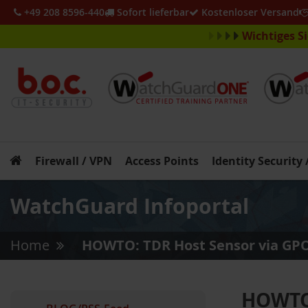
+49 208 8596-440
Sofort lieferbar
Kostenloser Versand
Wichtiges S
Firewall / VPN
Access Points
Identity Security
WatchGuard Infoportal
Home
HOWTO: TDR Host Sensor via GP
»
HOWTO: