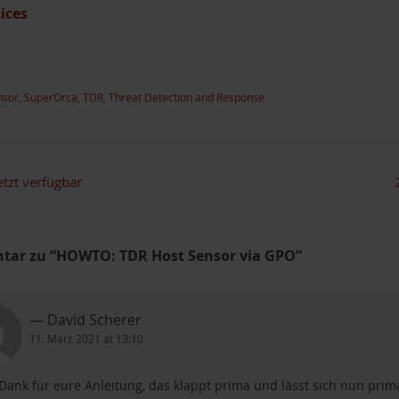
ices
nsor
,
SuperOrca
,
TDR
,
Threat Detection and Response
etzt verfügbar
tar zu “HOWTO: TDR Host Sensor via GPO”
David Scherer
11. März 2021 at 13:10
 Dank für eure Anleitung, das klappt prima und lässt sich nun pr