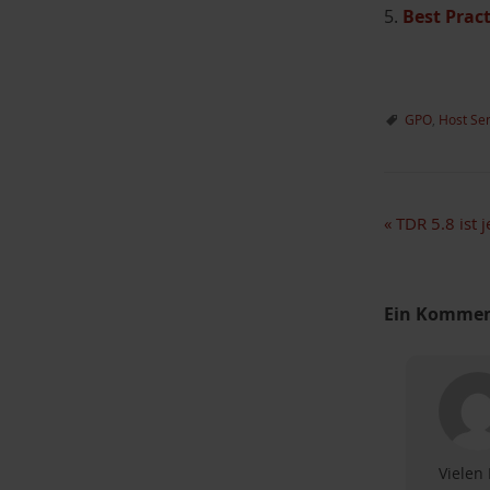
5.
Best Pract
w
a
h
l
GPO
,
Host Se
«
TDR 5.8 ist j
Ein Kommen
Vielen