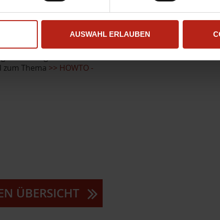
native zu Mobilgerät-Token
ifizieren. Gängige
wie Bergwerke oder
sönliche Nutzung von
AUSWAHL ERLAUBEN
C
chränken oder auch zur
ng von Mobilgeräten
kel zum Thema
>> HOWTO -
N ÜBERSICHT