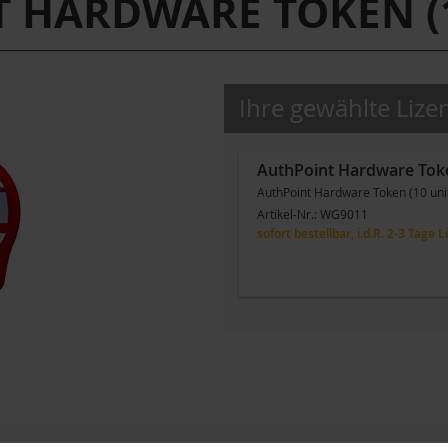
 HARDWARE TOKEN (1
Ihre gewählte Lize
AuthPoint Hardware Toke
AuthPoint Hardware Token (10 uni
Artikel-Nr.:
WG9011
sofort bestellbar, i.d.R. 2-3 Tage L