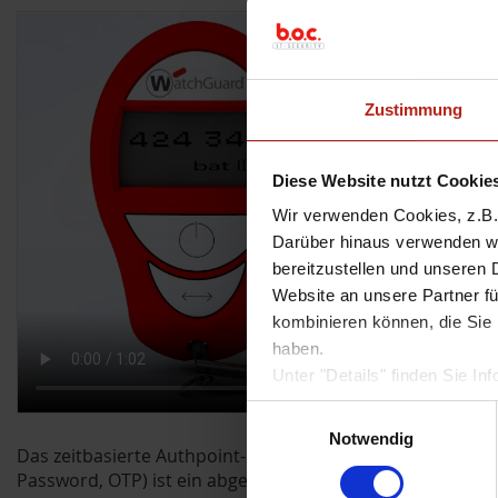
Zustimmung
Diese Website nutzt Cookie
Wir verwenden Cookies, z.B. 
Darüber hinaus verwenden wir
bereitzustellen und unseren 
Website an unsere Partner fü
kombinieren können, die Sie 
haben.
Unter "Details" finden Sie 
Weitere Informationen zum U
Einwilligungsauswahl
Sofern Sie die Website in vo
Notwendig
Das zeitbasierte Authpoint-Hardware-Token mit Einmalk
notwendige Cookies werden a
Password, OTP) ist ein abgedichtetes elektronisches Gerä