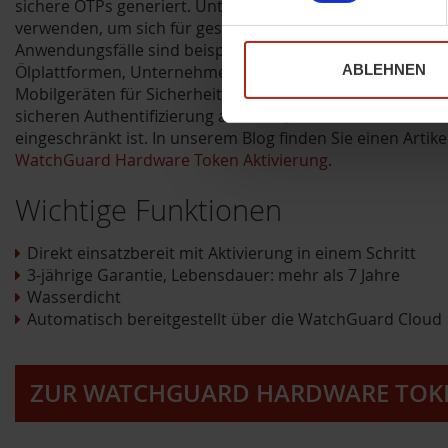
sichere OTPs generiert. Unternehmen können es als Alter
verwenden, um sich für geschützte Ressourcen zu authent
Anwendungsfälle sind beispielsweise raue Umgebungen 
Ölplattformen, Unternehmen mit Richtlinien, die die per
ABLEHNEN
Mobilgeräten für Sicherheitszwecke begrenzen oder eins
sicheren Authentifizierung an Orten, an denen die Nutzu
eingeschränkt ist. In unserem Blog finden Sie einen Arti
WatchGuard Hardware Token Aktivierung
.
Wichtige Funktionen
Direkt einsatzbereit mit Aktivierung in einem Schritt
3-jährige Garantie, Lebensdauer: mehr als 7 Jahre
Wasserdicht
Automatisch bereitgestellt über die WatchGuard Cloud
ZUR WATCHGUARD HARDWARE TOKE