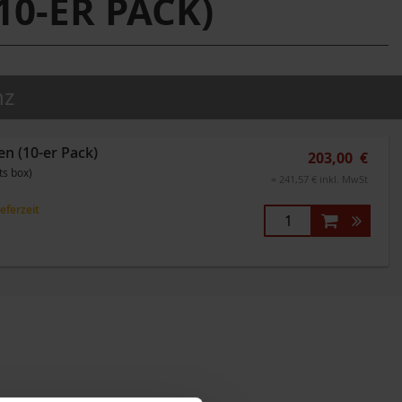
0-ER PACK)
nz
n (10-er Pack)
203,00 €
ts box)
= 241,57 € inkl. MwSt
ieferzeit