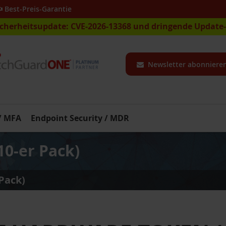
Best-Preis-Garantie
icherheitsupdate: CVE-2026-13368 und dringende Updat
Newsletter abonniere
 / MFA
Endpoint Security / MDR
0-er Pack)
Pack)