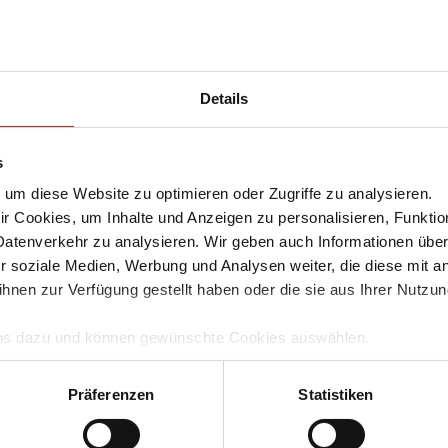
Details
s
um diese Website zu optimieren oder Zugriffe zu analysieren.
 Cookies, um Inhalte und Anzeigen zu personalisieren, Funktio
Datenverkehr zu analysieren. Wir geben auch Informationen übe
r soziale Medien, Werbung und Analysen weiter, die diese mit a
ihnen zur Verfügung gestellt haben oder die sie aus Ihrer Nutzu
Infos dazu und können gewünschte Cookies auswählen.
mgang und zur Speicherung Ihrer Daten finden Sie in unserer
D
llem Funktionsumfang nutzen möchten, akzeptieren Sie bitte mi
Präferenzen
Statistiken
ennwort (One-Time
uch gesetzt, wenn Sie auf "Ablehnen" klicken.
t, das alle 30 Sekunden