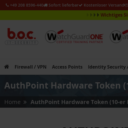
+49 208 8596-440
Sofort lieferbar
Kostenloser Versand
Wichtiges S
Firewall / VPN
Access Points
Identity Security
AuthPoint Hardware Token (1
Home
AuthPoint Hardware Token (10-er 