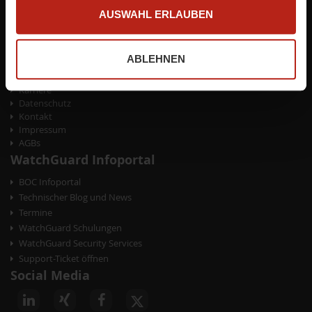
AUSWAHL ERLAUBEN
Bestellmöglichkeiten
Zahlungsarten
Versand und Lieferung
ABLEHNEN
Rückgabe / Rücksendung
Unternehmen
Karriere
Datenschutz
Kontakt
Impressum
AGBs
WatchGuard Infoportal
BOC Infoportal
Technischer Blog und News
Termine
WatchGuard Schulungen
WatchGuard Security Services
Support-Ticket öffnen
Social Media