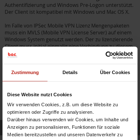
Authentifizierung und Windows Pre-Logon unterstützt.
Der Client ist kompatibel mit Windows und Mac OS X.
Im Falle von IPSec Mobile VPN Lizenz Mengenpaketen
muss ein MVLS (Mobile VPN License Server) auf einem
Windows System genutzt werden. Der zu lizenzierende
Client muss initial einmalig eine Verbindung zu diesem
Lizenzserver aufnehmen um freigeschaltet zu werden,
anschließend ist diese Verbindung nicht mehr
notwendig.
Zustimmung
Details
Über Cookies
ZUR MOBILE SECURITY ÜBERSICHT
Diese Website nutzt Cookies
Wir verwenden Cookies, z.B. um diese Website zu
optimieren oder Zugriffe zu analysieren.
Darüber hinaus verwenden wir Cookies, um Inhalte und
Ihre gewählte Lizenz
Anzeigen zu personalisieren, Funktionen für soziale
Medien bereitzustellen und unseren Datenverkehr zu