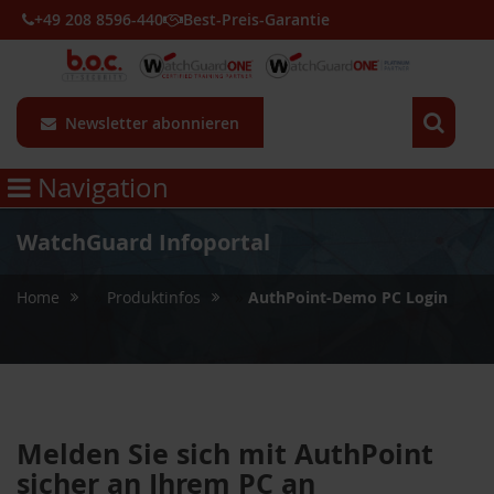
+49 208 8596-440
Best-Preis-Garantie
Newsletter abonnieren
Navigation
WatchGuard Infoportal
»
»
Home
Produktinfos
AuthPoint-Demo PC Login
Melden Sie sich mit AuthPoint
sicher an Ihrem PC an