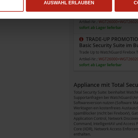
TRADE-UP PROMOTION 
AUSWAHL ERLAUBEN
C
Basic Security Suite im B
Trade Up to WatchGuard Firebox T2
Artikel-Nr.:
WGT26000+WGT2602
sofort ab Lager lieferbar
TRADE-UP PROMOTION 
Basic Security Suite im B
Trade Up to WatchGuard Firebox T2
Artikel-Nr.:
WGT26000+WGT2602
sofort ab Lager lieferbar
Appliance mit Total Secu
Total Security Suite: beinhaltet Watc
Supportanfragen bei WatchGuard (Ans
Softwareversion nutzen (Software Ma
Werktagen ein kostenfreies Austausch
spamBlocker (nicht bei FireboxV), Gat
Application Control, Network Discove
Command, IntelligentAV und Access P
Core (XDR), Network Access Enforce
enthalten.