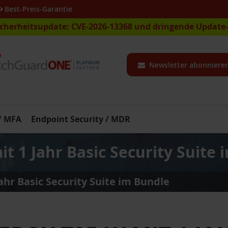
Best-Preis-Garantie
icherheitsupdate: CVE-2026-13368 und dringende Updat
Newsletter abonniere
 / MFA
Endpoint Security / MDR
 1 Jahr Basic Security Suite 
hr Basic Security Suite im Bundle