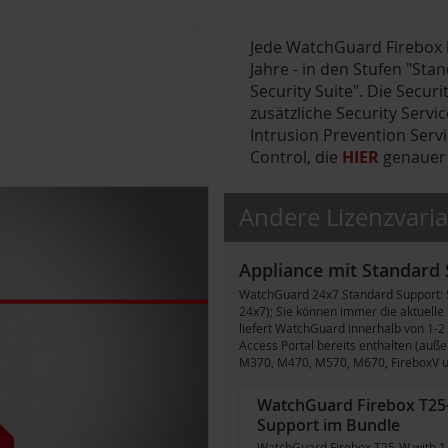
Jede WatchGuard Firebox 
Jahre - in den Stufen "Stan
Security Suite". Die Secu
zusätzliche Security Serv
Intrusion Prevention Serv
Control, die
HIER
genauer e
Andere Lizenzvari
Appliance mit Standard
WatchGuard 24x7 Standard Support: S
24x7); Sie können immer die aktuelle
liefert WatchGuard innerhalb von 1-2
Access Portal bereits enthalten (auß
M370, M470, M570, M670, FireboxV und 
WatchGuard Firebox T25-
Support im Bundle
WatchGuard Firebox T25-W with 1