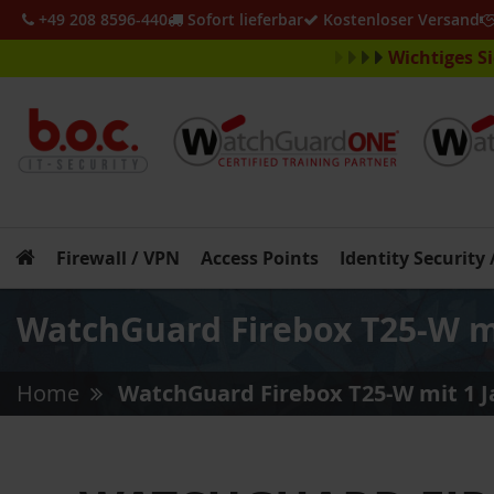
+49 208 8596-440
Sofort lieferbar
Kostenloser Versand
Wichtiges S
Firewall / VPN
Access Points
Identity Security
WatchGuard Firebox T25-W mit
Home
WatchGuard Firebox T25-W mit 1 Ja