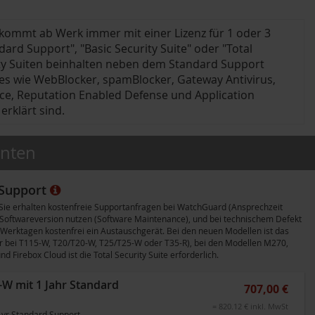
kommt ab Werk immer mit einer Lizenz für 1 oder 3
dard Support", "Basic Security Suite" oder "Total
rity Suiten beinhalten neben dem Standard Support
ices wie WebBlocker, spamBlocker, Gateway Antivirus,
ice, Reputation Enabled Defense und Application
rklärt sind.
anten
 Support
ie erhalten kostenfreie Supportanfragen bei WatchGuard (Ansprechzeit
 Softwareversion nutzen (Software Maintenance), und bei technischem Defekt
 Werktagen kostenfrei ein Austauschgerät. Bei den neuen Modellen ist das
er bei T115-W, T20/T20-W, T25/T25-W oder T35-R), bei den Modellen M270,
Firebox Cloud ist die Total Security Suite erforderlich.
W mit 1 Jahr Standard
707,00 €
= 820.12 € inkl. MwSt
-yr Standard Support