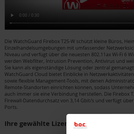
Die WatchGuard Firebox T25-W schützt kleine Büros, He
Einzelhandelsumgebungen mit umfassender Netzwerksiche
Niveau und verfügt über die neuesten 802.11ax Wi-Fi 6 Wi
werden Webfilter, Intrusion Prevention, Antivirus und we
Sie kann als eigenständige Lösung oder zentral gemanagt
WatchGuard Cloud bietet Einblicke in Netzwerkaktivitäten
sowie flexible Management-Tools, mit denen Administrato
Remote-Standorten einrichten können, sodass Unterneh
auch immer sie eine Verbindung herstellen. Die Firebox 
Firewall-Datendurchsatz von 3,14 Gbit/s und verfügt über 
Ports.
Ihre gewählte Lizensierung