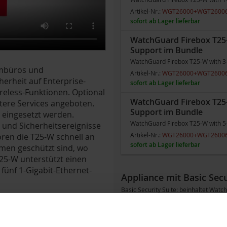
Artikel-Nr.:
WGT26000+WGT2600
sofort ab Lager lieferbar
WatchGuard Firebox T25-
Support im Bundle
WatchGuard Firebox T25-W with 3
imbüros und
Artikel-Nr.:
WGT26000+WGT2600
rheit auf Enterprise-
sofort ab Lager lieferbar
reless-Funktionen. Optional
WatchGuard Firebox T25-
itere Services angeboten.
Support im Bundle
 eingesetzt werden.
WatchGuard Firebox T25-W with 5
 und Sicherheitsereignisse
Artikel-Nr.:
WGT26000+WGT2600
ren die T25-W schnell an
sofort ab Lager lieferbar
men geschützt sind, wo
T25-W unterstützt einen
fünf 1-Gigabit-Ethernet-
Appliance mit Basic Secu
Basic Security Suite: beinhaltet Wat
WatchGuard (Ansprechzeit 24x7); Sie
und bei technischem Defekt liefert W
den neuen Modellen ist das Access Po
bei den Modellen M270, M370, M470, M