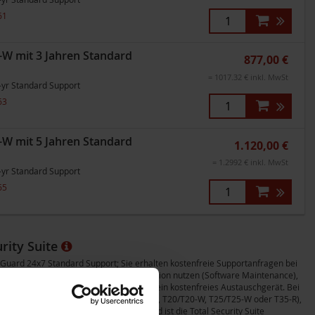
61
W mit 3 Jahren Standard
877,00 €
= 1017.32 € inkl. MwSt
-yr Standard Support
63
W mit 5 Jahren Standard
1.120,00 €
= 1.2992 € inkl. MwSt
-yr Standard Support
65
rity Suite
chGuard 24x7 Standard Support; Sie erhalten kostenfreie Supportanfragen bei
 können immer die aktuelle Softwareversion nutzen (Software Maintenance),
atchGuard innerhalb von 1-2 Werktagen ein kostenfreies Austauschgerät. Bei
rtal bereits enthalten (außer bei T115-W, T20/T20-W, T25/T25-W oder T35-R),
570, M670, FireboxV und Firebox Cloud ist die Total Security Suite