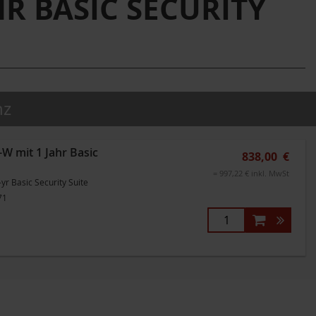
R BASIC SECURITY
nz
W mit 1 Jahr Basic
838,00 €
= 997,22 € inkl. MwSt
r Basic Security Suite
71