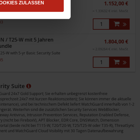
/ T25-W mit 3 Jahren
OOKIES ZULASSEN
1.152,00 €
undle
= 1.33632 € inkl. MwSt
5-W with 3-yr Basic Security Suite
03
/ T25-W mit 5 Jahren
1.804,00 €
undle
= 2.09264 € inkl. MwSt
5-W with 5-yr Basic Security Suite
05
rity Suite
hGuard 24x7 Gold Support; Sie erhalten unbegrenzt kostenfreie
prechzeit 24x7 mit kurzen Reaktionszeiten); Sie können immer die aktuelle
intenance), und bei technischem Defekt liefert WatchGuard innerhalb von 1-2
gerät. Weiterhin sind die zusätzlichen Security Services WebBlocker,
eway Antivirus, Intrusion Prevention Services, Reputation Enabled Defense,
ry (nicht bei FireboxV), APT Blocker, EDR Core, DNSWatch, Dimension
ortal (beide nicht bei T115-W, T20/T20-W, T25/T25-W oder T35-R), ThreatSync
ment und WatchGuard Cloud Visibility mit 30 Tagen Datenaufbewahrung