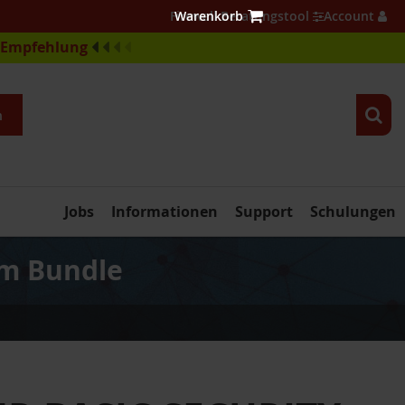
Firewall Beratungstool
Account
e-Empfehlung
n
Jobs
Informationen
Support
Schulungen
im Bundle