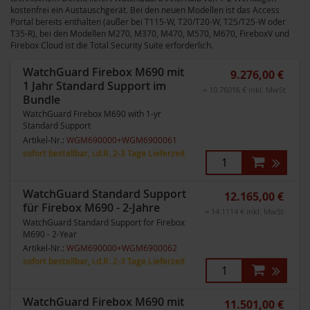
kostenfrei ein Austauschgerät. Bei den neuen Modellen ist das Access
Portal bereits enthalten (außer bei T115-W, T20/T20-W, T25/T25-W oder
T35-R), bei den Modellen M270, M370, M470, M570, M670, FireboxV und
Firebox Cloud ist die Total Security Suite erforderlich.
WatchGuard Firebox M690 mit
9.276,00 €
1 Jahr Standard Support im
= 10.76016 € inkl. MwSt
Bundle
WatchGuard Firebox M690 with 1-yr
Standard Support
Artikel-Nr.:
WGM690000+WGM6900061
sofort bestellbar, i.d.R. 2-3 Tage Lieferzeit
WatchGuard Standard Support
12.165,00 €
für Firebox M690 - 2-Jahre
= 14.1114 € inkl. MwSt
WatchGuard Standard Support for Firebox
M690 - 2-Year
Artikel-Nr.:
WGM690000+WGM6900062
sofort bestellbar, i.d.R. 2-3 Tage Lieferzeit
WatchGuard Firebox M690 mit
11.501,00 €