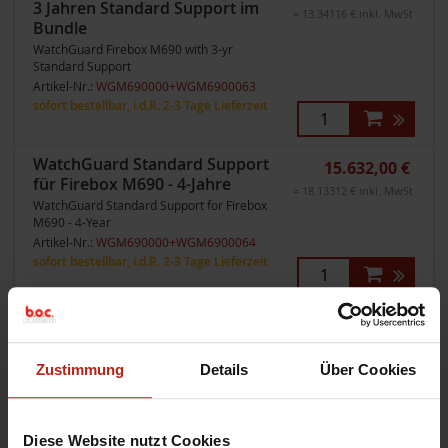
3 Jahren Standard Support im
= 13.34116 € inkl. MwSt
Bundle
WatchGuard Firebox M690 with 3-yr
Standard Support
Artikel-Nr.:
WGM690000+WGM6900063
sofort bestellbar, i.d.R. 2-3 Tage Lieferzeit
WatchGuard Standard Support
15.632,00 €
für Firebox M690 - 4-Jahre
= 18.13312 € inkl. MwSt
WatchGuard Standard Support for Firebox
M690 - 4-Year
Artikel-Nr.:
WGM690000+WGM6900064
sofort bestellbar, i.d.R. 2-3 Tage Lieferzeit
WatchGuard Standard Support
17.943,00 €
für Firebox M690 - 5-Jahre
= 20.81388 € inkl. MwSt
WatchGuard Standard Support for Firebox
Zustimmung
Details
Über Cookies
M690 - 5-Year
Artikel-Nr.:
WGM690000+WGM6900065
sofort bestellbar, i.d.R. 2-3 Tage Lieferzeit
Diese Website nutzt Cookies