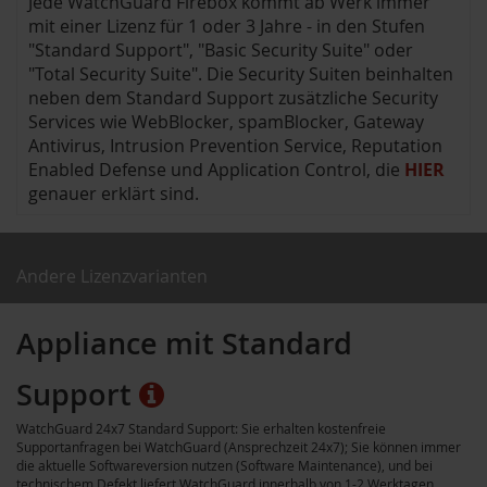
Jede WatchGuard Firebox kommt ab Werk immer
mit einer Lizenz für 1 oder 3 Jahre - in den Stufen
"Standard Support", "Basic Security Suite" oder
"Total Security Suite". Die Security Suiten beinhalten
neben dem Standard Support zusätzliche Security
Services wie WebBlocker, spamBlocker, Gateway
Antivirus, Intrusion Prevention Service, Reputation
Enabled Defense und Application Control, die
HIER
genauer erklärt sind.
Andere Lizenzvarianten
Appliance mit Standard
Support
WatchGuard 24x7 Standard Support: Sie erhalten kostenfreie
Supportanfragen bei WatchGuard (Ansprechzeit 24x7); Sie können immer
die aktuelle Softwareversion nutzen (Software Maintenance), und bei
technischem Defekt liefert WatchGuard innerhalb von 1-2 Werktagen