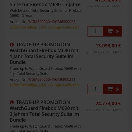
Suite für Firebox M690 - 5-Jahre
= 48.1748 € inkl. MwSt
WatchGuard Total Security Suite for Firebox
M690 - 5-Year
Artikel-Nr.:
WGM690000+WGM6900085
sofort bestellbar, i.d.R. 2-3 Tage Lieferzeit
TRADE-UP PROMOTION
13.098,00 €
WatchGuard Firebox M690 mit
= 15.19368 € inkl. MwSt
1 Jahr Total Security Suite im
Bundle
Trade up to WatchGuard Firebox M690 with
1-yr Total Security Suite
Artikel-Nr.:
WGM690000+WGM6900211
sofort bestellbar, i.d.R. 2-3 Tage Lieferzeit
TRADE-UP PROMOTION
24.773,00 €
WatchGuard Firebox M690 mit
= 28.73668 € inkl. MwSt
3 Jahren Total Security Suite im
Bundle
Trade up to WatchGuard Firebox M690 with
3-yr Total Security Suite