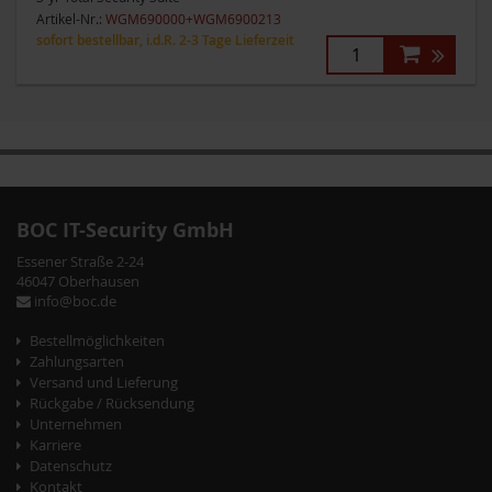
Artikel-Nr.:
WGM690000+WGM6900213
sofort bestellbar, i.d.R. 2-3 Tage Lieferzeit
Zum
Zum
Ende
Anfang
der
der
BOC IT-Security GmbH
Bildergalerie
Bildergalerie
Essener Straße 2-24
springen
springen
46047 Oberhausen
info@boc.de
Bestellmöglichkeiten
Zahlungsarten
Versand und Lieferung
Rückgabe / Rücksendung
Unternehmen
Karriere
Datenschutz
Kontakt