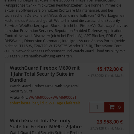
erhalten unbegrenzt kostenfreie Supportanfragen bei WatchGuard
(Ansprechzeit 24x7 mit kurzen Reaktionszeiten); Sie können immer die
aktuelle Softwareversion nutzen (Software Maintenance), und bei
technischem Defekt liefert WatchGuard innerhalb von 1-2 Werktagen ein
kostenfreies Austauschgerät. Weiterhin sind die zusätzlichen Security
Services WebBlocker, spamBlocker (nicht bei FireboxV), Gateway Antivirus,
Intrusion Prevention Services, Reputation Enabled Defense, Application
Control, Network Discovery (nicht bei FireboxV), APT Blocker, EDR Core,
DNSWatch, Dimension Command, IntelligentAV und Access Portal (beide
nicht bei T115-W, T20/T20-W, T25/T25-W oder T35-R), ThreatSync Core
(XDR), Network Access Enforcement und WatchGuard Cloud Visibility mit
30 Tagen Datenaufbewahrung enthalten.
WatchGuard Firebox M690 mit
15.172,00 €
1 Jahr Total Security Suite im
= 17.59952 € inkl. MwSt
Bundle
WatchGuard Firebox M690 with 1-yr Total
Security Suite
Artikel-Nr.:
WGM690000+WGM6900081
sofort bestellbar, i.d.R. 2-3 Tage Lieferzeit
WatchGuard Total Security
23.958,00 €
Suite für Firebox M690 - 2-Jahre
= 27.79128 € inkl. MwSt
WatchGuard Total Security Suite for Firebox