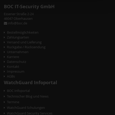
der
der
BOC IT-Security GmbH
Bildergalerie
Bildergalerie
Essener Straße 2-24
springen
springen
46047 Oberhausen
info@boc.de
Bestellmöglichkeiten
Zahlungsarten
Versand und Lieferung
Rückgabe / Rücksendung
Unternehmen
Karriere
Datenschutz
Kontakt
Impressum
AGBs
WatchGuard Infoportal
BOC Infoportal
Technischer Blog und News
Termine
WatchGuard Schulungen
WatchGuard Security Services