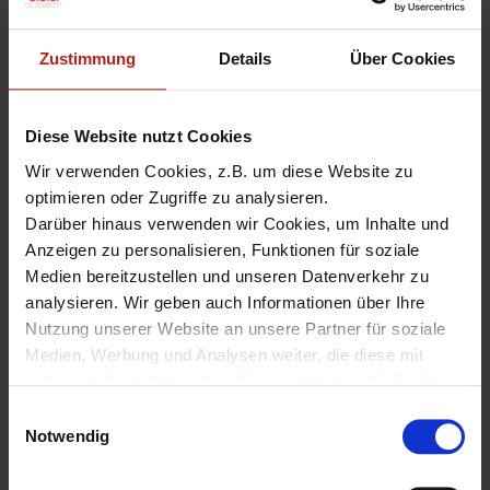
benötigt, wenn WatchGuard Appliances über den
Dimension Server zentral verwaltet werden sollen. Jede
Zustimmung
Details
Über Cookies
anzuschließende Firebox muss einzeln lizensiert
werden. Weitere Informationen finden Sie in unserem
Infoportal unter
WatchGuard Dimension Command
.
Diese Website nutzt Cookies
Hinweis:
Eine WatchGuard Firebox kann nur
Wir verwenden Cookies, z.B. um diese Website zu
ENTWEDER über einen Watchguard Management
optimieren oder Zugriffe zu analysieren.
Server ODER über WatchGuard Dimension Command
Darüber hinaus verwenden wir Cookies, um Inhalte und
zentralisiert verwaltet werden! Es ist aber möglich,
Anzeigen zu personalisieren, Funktionen für soziale
Fireboxen über den Watchguard Management Server
Medien bereitzustellen und unseren Datenverkehr zu
zu verwalten - und WatchGuard Dimension als Logging
analysieren. Wir geben auch Informationen über Ihre
und Reporting Server zu nutzen!
Nutzung unserer Website an unsere Partner für soziale
Medien, Werbung und Analysen weiter, die diese mit
ZUR ZENTRALISIERTES
anderen Informationen kombinieren können, die Sie ihnen
zur Verfügung gestellt haben oder die sie aus Ihrer
Einwilligungsauswahl
MANAGEMENT ÜBERSICHT
Nutzung ihrer Dienste gesammelt haben.
Notwendig
Unter "Details" finden Sie Infos dazu und können
gewünschte Cookies auswählen.