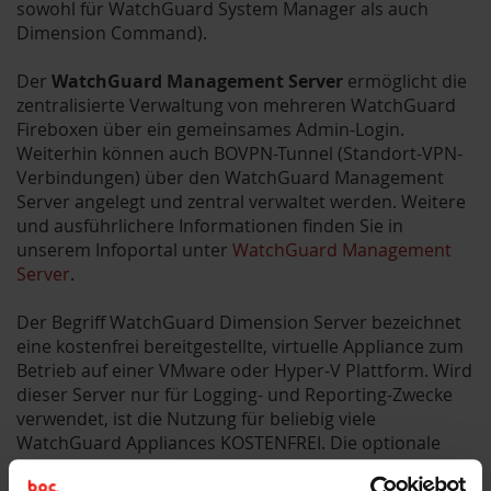
sowohl für WatchGuard System Manager als auch
Dimension Command).
Der
WatchGuard Management Server
ermöglicht die
zentralisierte Verwaltung von mehreren WatchGuard
Fireboxen über ein gemeinsames Admin-Login.
Weiterhin können auch BOVPN-Tunnel (Standort-VPN-
Verbindungen) über den WatchGuard Management
Server angelegt und zentral verwaltet werden. Weitere
und ausführlichere Informationen finden Sie in
unserem Infoportal unter
WatchGuard Management
Server
.
Der Begriff WatchGuard Dimension Server bezeichnet
eine kostenfrei bereitgestellte, virtuelle Appliance zum
Betrieb auf einer VMware oder Hyper-V Plattform. Wird
dieser Server nur für Logging- und Reporting-Zwecke
verwendet, ist die Nutzung für beliebig viele
WatchGuard Appliances KOSTENFREI. Die optionale
Lizenz
WatchGuard Dimension Command
ist
kostenpflichtig. Dimension Command Lizenzen werden