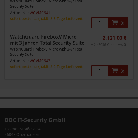
WatchGuard FireboxV Micro with 1-yr Total
Security Suite
Artikel-Nr.:
WGVMC641
sofort bestellbar, i.d.R. 2-3 Tage Lieferzeit
WatchGuard FireboxV Micro
2.121,00 €
mit 3 Jahren Total Security Suite
= 2.46036 € inkl. MwSt
WatchGuard FireboxV Micro with 3-yr Total
Security Suite
Artikel-Nr.:
WGVMC643
sofort bestellbar, i.d.R. 2-3 Tage Lieferzeit
Zum
Zum
Ende
Anfang
der
der
BOC IT-Security GmbH
Bildergalerie
Bildergalerie
Essener Straße 2-24
springen
springen
46047 Oberhausen