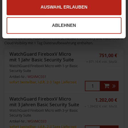
Maintenance), und bei technischem Defekt liefert WatchGuard innerhalb
AUSWAHL ERLAUBEN
von 1-2 Werktagen ein kostenfreies Austauschgerät. Bei den neuen
Modellen ist das Access Portal bereits enthalten (außer bei T115-W,
T20/T20-W, T25/T25-W oder T35-R), bei den Modellen M270, M370, M470,
M570, M670, FireboxV und Firebox Cloud ist die Total Security Suite
ABLEHNEN
erforderlich. Weiterhin sind die zusätzlichen Security Services WebBlocker,
spamBlocker, Gateway Antivirus, Intrusion Prevention Services, Reputation
Enabled Defense, Application Control, Network Discovery und WatchGuard
Cloud Visibility mit 1 Tag Datenaufbewahrung enthalten.
WatchGuard FireboxV Micro
751,00 €
mit 1 Jahr Basic Security Suite
= 871.16 € inkl. MwSt
WatchGuard FireboxV Micro with 1-yr Basic
Security Suite
Artikel-Nr.:
WGVMC031
sofort bestellbar, i.d.R. 2-3 Tage Lieferzeit
WatchGuard FireboxV Micro
1.202,00 €
mit 3 Jahren Basic Security Suite
= 1.39432 € inkl. MwSt
WatchGuard FireboxV Micro with 3-yr Basic
Security Suite
Artikel-Nr.:
WGVMC033
sofort bestellbar, i.d.R. 2-3 Tage Lieferzeit