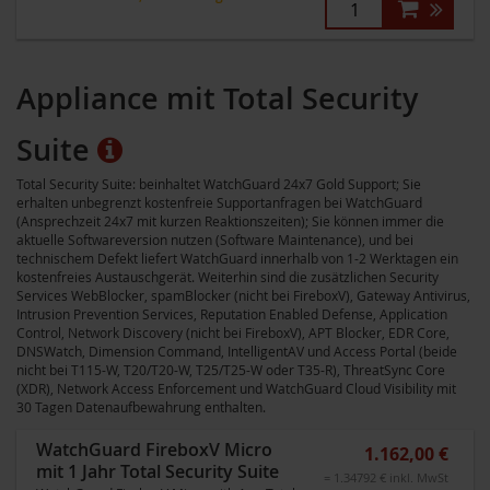
Appliance mit Total Security
Suite
Total Security Suite: beinhaltet WatchGuard 24x7 Gold Support; Sie
erhalten unbegrenzt kostenfreie Supportanfragen bei WatchGuard
(Ansprechzeit 24x7 mit kurzen Reaktionszeiten); Sie können immer die
aktuelle Softwareversion nutzen (Software Maintenance), und bei
technischem Defekt liefert WatchGuard innerhalb von 1-2 Werktagen ein
kostenfreies Austauschgerät. Weiterhin sind die zusätzlichen Security
Services WebBlocker, spamBlocker (nicht bei FireboxV), Gateway Antivirus,
Intrusion Prevention Services, Reputation Enabled Defense, Application
Control, Network Discovery (nicht bei FireboxV), APT Blocker, EDR Core,
DNSWatch, Dimension Command, IntelligentAV und Access Portal (beide
nicht bei T115-W, T20/T20-W, T25/T25-W oder T35-R), ThreatSync Core
(XDR), Network Access Enforcement und WatchGuard Cloud Visibility mit
30 Tagen Datenaufbewahrung enthalten.
WatchGuard FireboxV Micro
1.162,00 €
mit 1 Jahr Total Security Suite
= 1.34792 € inkl. MwSt