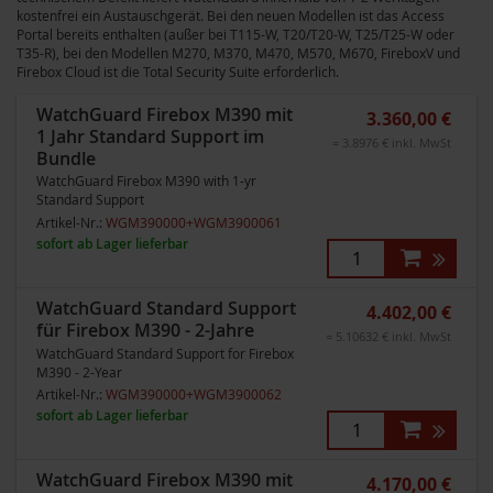
kostenfrei ein Austauschgerät. Bei den neuen Modellen ist das Access
Portal bereits enthalten (außer bei T115-W, T20/T20-W, T25/T25-W oder
T35-R), bei den Modellen M270, M370, M470, M570, M670, FireboxV und
Firebox Cloud ist die Total Security Suite erforderlich.
WatchGuard Firebox M390 mit
3.360,00 €
1 Jahr Standard Support im
= 3.8976 € inkl. MwSt
Bundle
WatchGuard Firebox M390 with 1-yr
Standard Support
Artikel-Nr.:
WGM390000+WGM3900061
sofort ab Lager lieferbar
WatchGuard Standard Support
4.402,00 €
für Firebox M390 - 2-Jahre
= 5.10632 € inkl. MwSt
WatchGuard Standard Support for Firebox
M390 - 2-Year
Artikel-Nr.:
WGM390000+WGM3900062
sofort ab Lager lieferbar
WatchGuard Firebox M390 mit
4.170,00 €