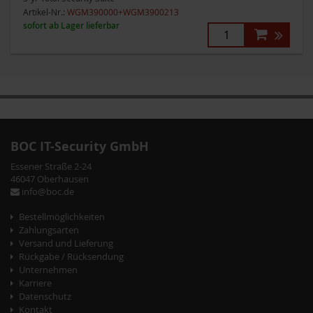
Artikel-Nr.:
WGM390000+WGM3900213
sofort ab Lager lieferbar
Zum
Zum
Ende
Anfang
der
der
BOC IT-Security GmbH
Bildergalerie
Bildergalerie
Essener Straße 2-24
springen
springen
46047 Oberhausen
info@boc.de
Bestellmöglichkeiten
Zahlungsarten
Versand und Lieferung
Rückgabe / Rücksendung
Unternehmen
Karriere
Datenschutz
Kontakt