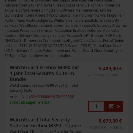
erhalten unbegrenzt kostenfreie Supportanfragen bei WatchGuard
(Ansprechzeit 24x7 mit kurzen Reaktionszeiten); Sie können immer die
aktuelle Softwareversion nutzen (Software Maintenance), und bei
technischem Defekt liefert WatchGuard innerhalb von 1-2 Werktagen ein
kostenfreies Austauschgerät. Weiterhin sind die zusätzlichen Security
Services WebBlocker, spamBlocker (nicht bei FireboxV), Gateway Antivirus,
Intrusion Prevention Services, Reputation Enabled Defense, Application
Control, Network Discovery (nicht bei FireboxV), APT Blocker, EDR Core,
DNSWatch, Dimension Command, IntelligentAV und Access Portal (beide
nicht bei T115-W, T20/T20-W, T25/T25-W oder T35-R), ThreatSync Core
(XDR), Network Access Enforcement und WatchGuard Cloud Visibility mit
30 Tagen Datenaufbewahrung enthalten.
WatchGuard Firebox M390 mit
5.499,00 €
1 Jahr Total Security Suite im
= 6.37884 € inkl. MwSt
Bundle
WatchGuard Firebox M390 with 1-yr Total
Security Suite
Artikel-Nr.:
WGM390000+WGM3900081
sofort ab Lager lieferbar
WatchGuard Total Security
8.679,00 €
Suite für Firebox M390 - 2-Jahre
= 10.06764 € inkl. MwSt
WatchGuard Total Security Suite for Firebox