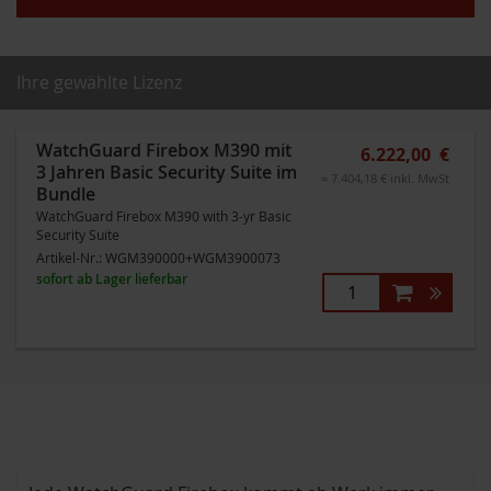
Ihre gewählte Lizenz
WatchGuard Firebox M390 mit
6.222,00 €
3 Jahren Basic Security Suite im
= 7.404,18 € inkl. MwSt
Bundle
WatchGuard Firebox M390 with 3-yr Basic
Security Suite
Artikel-Nr.:
WGM390000+WGM3900073
sofort ab Lager lieferbar