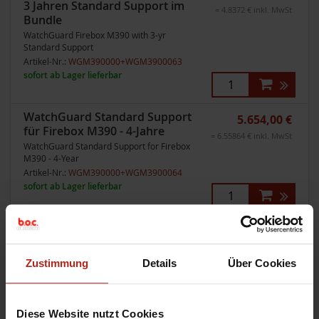
3 Jahren Standard Support im
= 4.8372 € inkl. MwSt
Bundle
WatchGuard Firebox M390 with 3-yr
Standard Support
Artikel-Nr.:
WGM390000+WGM3900063
sofort ab Lager lieferbar
WatchGuard Standard Support
5.654,00 €
für Firebox M390 - 4-Jahre
= 6.55864 € inkl. MwSt
WatchGuard Standard Support for Firebox
M390 - 4-Year
Artikel-Nr.:
WGM390000+WGM3900064
sofort ab Lager lieferbar
WatchGuard Standard Support
6.486,00 €
für Firebox M390 - 5-Jahre
= 7.52376 € inkl. MwSt
WatchGuard Standard Support for Firebox
Zustimmung
Details
Über Cookies
M390 - 5-Year
Artikel-Nr.:
WGM390000+WGM3900065
sofort ab Lager lieferbar
Diese Website nutzt Cookies