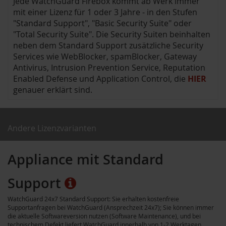
Jede WatchGuard Firebox kommt ab Werk immer
mit einer Lizenz für 1 oder 3 Jahre - in den Stufen
"Standard Support", "Basic Security Suite" oder
"Total Security Suite". Die Security Suiten beinhalten
neben dem Standard Support zusätzliche Security
Services wie WebBlocker, spamBlocker, Gateway
Antivirus, Intrusion Prevention Service, Reputation
Enabled Defense und Application Control, die
HIER
genauer erklärt sind.
Andere Lizenzvarianten
Appliance mit Standard
Support
WatchGuard 24x7 Standard Support: Sie erhalten kostenfreie
Supportanfragen bei WatchGuard (Ansprechzeit 24x7); Sie können immer
die aktuelle Softwareversion nutzen (Software Maintenance), und bei
technischem Defekt liefert WatchGuard innerhalb von 1-2 Werktagen