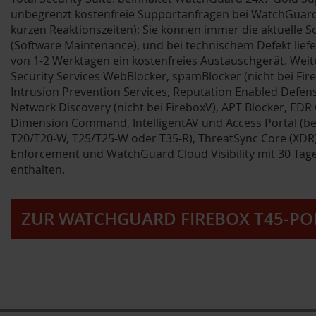
unbegrenzt kostenfreie Supportanfragen bei WatchGuard
kurzen Reaktionszeiten); Sie können immer die aktuelle 
(Software Maintenance), und bei technischem Defekt lie
von 1-2 Werktagen ein kostenfreies Austauschgerät. Weite
Security Services WebBlocker, spamBlocker (nicht bei Fir
Intrusion Prevention Services, Reputation Enabled Defens
Network Discovery (nicht bei FireboxV), APT Blocker, ED
Dimension Command, IntelligentAV und Access Portal (bei
T20/T20-W, T25/T25-W oder T35-R), ThreatSync Core (XDR
Enforcement und WatchGuard Cloud Visibility mit 30 T
enthalten.
ZUR WATCHGUARD FIREBOX T45-PO