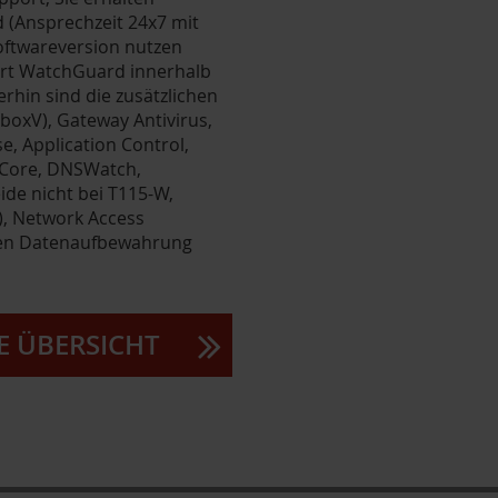
 (Ansprechzeit 24x7 mit
Softwareversion nutzen
fert WatchGuard innerhalb
rhin sind die zusätzlichen
eboxV), Gateway Antivirus,
e, Application Control,
R Core, DNSWatch,
de nicht bei T115-W,
), Network Access
agen Datenaufbewahrung
E ÜBERSICHT