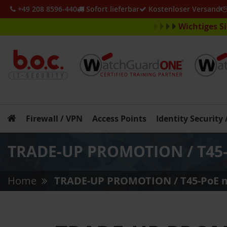
+49 208 8596-440
Sofort lieferbar
Kostenloser Versand
Wichtiges S
Firewall / VPN
Access Points
Identity Security
TRADE-UP PROMOTION / T45-Po
Home
TRADE-UP PROMOTION / T45-PoE mit