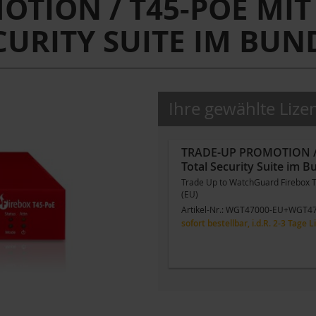
TION / T45-POE MIT
CURITY SUITE IM BUN
Ihre gewählte Lize
TRADE-UP PROMOTION / T
Total Security Suite im B
Trade Up to WatchGuard Firebox T4
(EU)
Artikel-Nr.:
WGT47000-EU+WGT47
sofort bestellbar, i.d.R. 2-3 Tage L