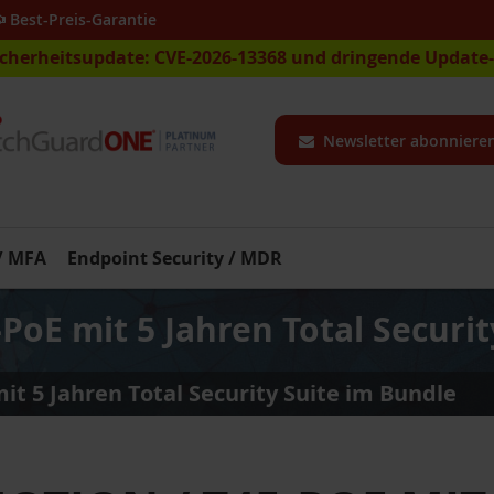
Best-Preis-Garantie
icherheitsupdate: CVE-2026-13368 und dringende Updat
Newsletter abonniere
 / MFA
Endpoint Security / MDR
E mit 5 Jahren Total Securit
 5 Jahren Total Security Suite im Bundle