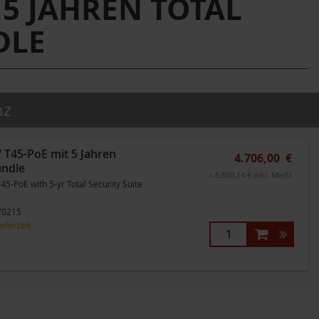
 5 JAHREN TOTAL
DLE
nz
45-PoE mit 5 Jahren
4.706,00 €
undle
= 5.600,14 € inkl. MwSt
5-PoE with 5-yr Total Security Suite
0215
ieferzeit