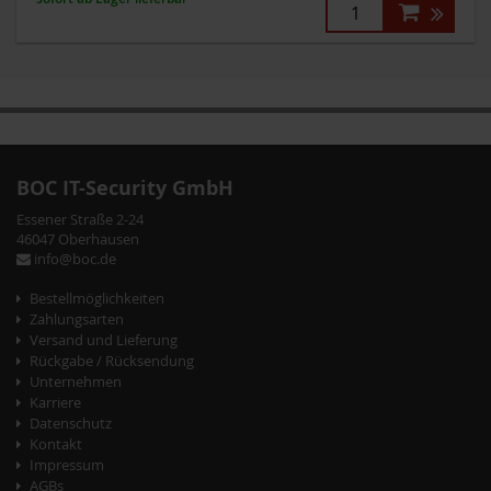
Zum
Zum
Ende
Anfang
der
der
BOC IT-Security GmbH
Bildergalerie
Bildergalerie
Essener Straße 2-24
springen
springen
46047 Oberhausen
info@boc.de
Bestellmöglichkeiten
Zahlungsarten
Versand und Lieferung
Rückgabe / Rücksendung
Unternehmen
Karriere
Datenschutz
Kontakt
Impressum
AGBs