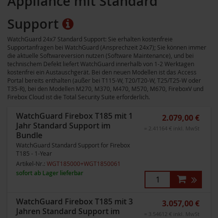
Appliance mit Standard
Support
WatchGuard 24x7 Standard Support: Sie erhalten kostenfreie
Supportanfragen bei WatchGuard (Ansprechzeit 24x7); Sie können immer
die aktuelle Softwareversion nutzen (Software Maintenance), und bei
technischem Defekt liefert WatchGuard innerhalb von 1-2 Werktagen
kostenfrei ein Austauschgerät. Bei den neuen Modellen ist das Access
Portal bereits enthalten (außer bei T115-W, T20/T20-W, T25/T25-W oder
T35-R), bei den Modellen M270, M370, M470, M570, M670, FireboxV und
Firebox Cloud ist die Total Security Suite erforderlich.
WatchGuard Firebox T185 mit 1
2.079,00 €
Jahr Standard Support im
= 2.41164 € inkl. MwSt
Bundle
WatchGuard Standard Support for Firebox
T185 - 1-Year
Artikel-Nr.:
WGT185000+WGT1850061
sofort ab Lager lieferbar
WatchGuard Firebox T185 mit 3
3.057,00 €
Jahren Standard Support im
= 3.54612 € inkl. MwSt