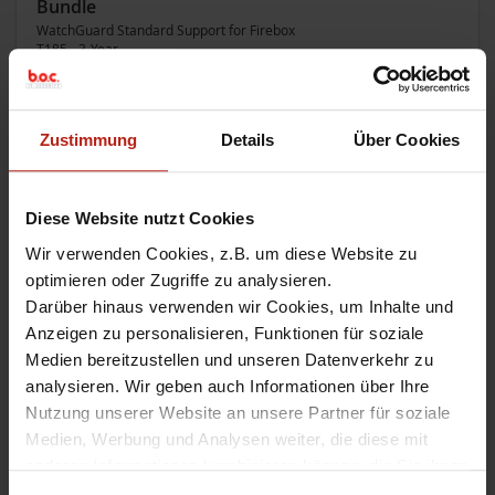
Bundle
WatchGuard Standard Support for Firebox
T185 - 3-Year
Artikel-Nr.:
WGT185000+WGT1850063
sofort ab Lager lieferbar
Zustimmung
Details
Über Cookies
WatchGuard Firebox T185 mit 5
4.813,00 €
Jahren Standard Support im
= 5.58308 € inkl. MwSt
Bundle
Diese Website nutzt Cookies
WatchGuard Standard Support for Firebox
T185 - 5-Year
Wir verwenden Cookies, z.B. um diese Website zu
Artikel-Nr.:
WGT185000+WGT1850065
optimieren oder Zugriffe zu analysieren.
sofort ab Lager lieferbar
Darüber hinaus verwenden wir Cookies, um Inhalte und
Anzeigen zu personalisieren, Funktionen für soziale
HIGH AVAILABILITY
1.301,00 €
Medien bereitzustellen und unseren Datenverkehr zu
PROMOTION / WatchGuard
= 1.50916 € inkl. MwSt
analysieren. Wir geben auch Informationen über Ihre
Firebox T185 mit 1 Jahr
Nutzung unserer Website an unsere Partner für soziale
Standard Support im Bundle
Medien, Werbung und Analysen weiter, die diese mit
WatchGuard Standard Support for Firebox
T185 High Availability - 1-Year
anderen Informationen kombinieren können, die Sie ihnen
Artikel-Nr.:
WGT185000+WGT18501601
zur Verfügung gestellt haben oder die sie aus Ihrer