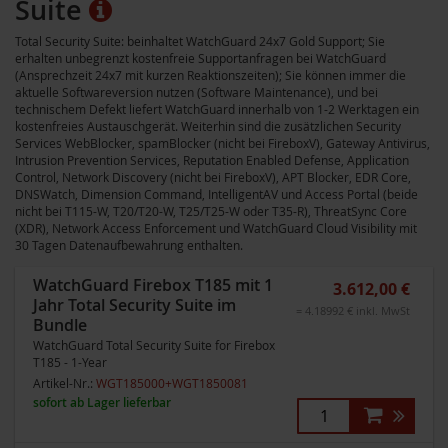
Suite
Total Security Suite: beinhaltet WatchGuard 24x7 Gold Support; Sie
erhalten unbegrenzt kostenfreie Supportanfragen bei WatchGuard
(Ansprechzeit 24x7 mit kurzen Reaktionszeiten); Sie können immer die
aktuelle Softwareversion nutzen (Software Maintenance), und bei
technischem Defekt liefert WatchGuard innerhalb von 1-2 Werktagen ein
kostenfreies Austauschgerät. Weiterhin sind die zusätzlichen Security
Services WebBlocker, spamBlocker (nicht bei FireboxV), Gateway Antivirus,
Intrusion Prevention Services, Reputation Enabled Defense, Application
Control, Network Discovery (nicht bei FireboxV), APT Blocker, EDR Core,
DNSWatch, Dimension Command, IntelligentAV und Access Portal (beide
nicht bei T115-W, T20/T20-W, T25/T25-W oder T35-R), ThreatSync Core
(XDR), Network Access Enforcement und WatchGuard Cloud Visibility mit
30 Tagen Datenaufbewahrung enthalten.
WatchGuard Firebox T185 mit 1
3.612,00 €
Jahr Total Security Suite im
= 4.18992 € inkl. MwSt
Bundle
WatchGuard Total Security Suite for Firebox
T185 - 1-Year
Artikel-Nr.:
WGT185000+WGT1850081
sofort ab Lager lieferbar