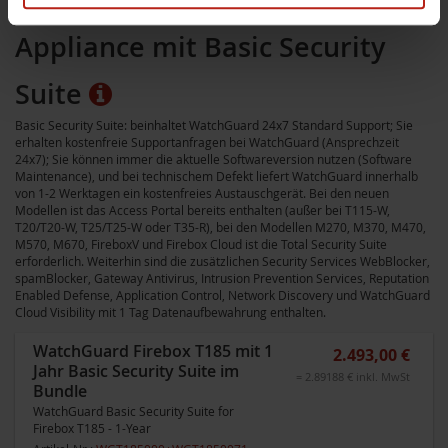
Appliance mit Basic Security
Suite
Basic Security Suite: beinhaltet WatchGuard 24x7 Standard Support; Sie
erhalten kostenfreie Supportanfragen bei WatchGuard (Ansprechzeit
24x7); Sie können immer die aktuelle Softwareversion nutzen (Software
Maintenance), und bei technischem Defekt liefert WatchGuard innerhalb
von 1-2 Werktagen ein kostenfreies Austauschgerät. Bei den neuen
Modellen ist das Access Portal bereits enthalten (außer bei T115-W,
T20/T20-W, T25/T25-W oder T35-R), bei den Modellen M270, M370, M470,
M570, M670, FireboxV und Firebox Cloud ist die Total Security Suite
erforderlich. Weiterhin sind die zusätzlichen Security Services WebBlocker,
spamBlocker, Gateway Antivirus, Intrusion Prevention Services, Reputation
Enabled Defense, Application Control, Network Discovery und WatchGuard
Cloud Visibility mit 1 Tag Datenaufbewahrung enthalten.
WatchGuard Firebox T185 mit 1
2.493,00 €
Jahr Basic Security Suite im
= 2.89188 € inkl. MwSt
Bundle
WatchGuard Basic Security Suite for
Firebox T185 - 1-Year