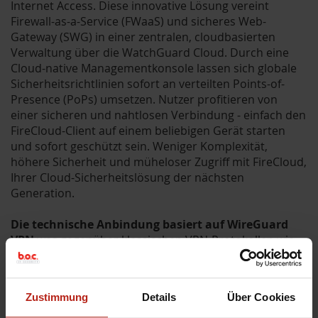
Internet Access. Diese innovative Lösung vereint
Firewall-as-a-Service (FWaaS) und sicheres Web-
Gateway (SWG) in einer zentralen, cloudbasierten
Verwaltung über die WatchGuard Cloud. Durch eine
Cloud-native Managementkonsole lassen sich globale
Sicherheitsrichtlinien sofort an verteilten Points-of-
Presence (PoPs) umsetzen. Nutzer profitieren von
einer sicheren und nahtlosen Verbindung - einfach den
FireCloud-Client auf einem beliebigen Gerät starten
und sofort geschützt sein. Weniger Komplexität,
höhere Sicherheit und müheloser Zugriff mit FireCloud,
Ihrer Cloud-Sicherheitslösung der nächsten
Generation.
Die technische Anbindung basiert auf WireGuard
VPN
was gegenüber klassischen VPN-Protokollen wie
SSL oder IPsec viele Vorteile bietet: Es ist schlanker,
effizienter und deutlich schneller. Durch sein
modernes Kryptografie-Design reduziert es Overhead
Zustimmung
Details
Über Cookies
und verbessert die Performance, besonders auf
mobilen Geräten. Zudem ist die Konfiguration