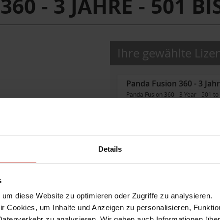
60 - 3 JAHRE - 501 BI
Ihre gewählte Lize
Panda Fusion 360 - 3 Jahr
Panda Fusion 360 - 3 Year - 501 to
Artikel-Nr.:
WGFU3043
sofort bestellbar, i.d.R. 2-3 Tage L
Details
s
um diese Website zu optimieren oder Zugriffe zu analysieren.
 Cookies, um Inhalte und Anzeigen zu personalisieren, Funktio
Datenverkehr zu analysieren. Wir geben auch Informationen übe