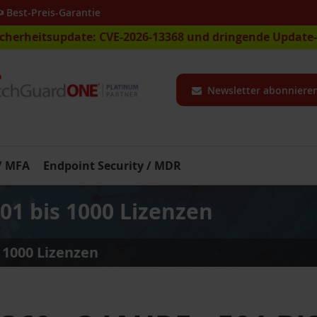
Best-Preis-Garantie
icherheitsupdate: CVE-2026-13368 und dringende Updat
Newsletter abonniere
 / MFA
Endpoint Security / MDR
501 bis 1000 Lizenzen
s 1000 Lizenzen