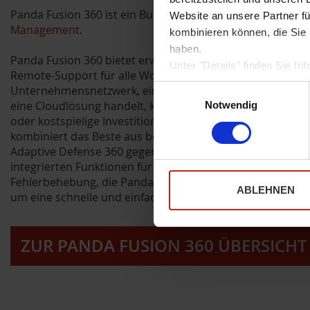
Panda Fusion 360 ist ein Bundle aus
Adaptive Defense 36
Website an unsere Partner fü
Management
.
kombinieren können, die Sie 
haben.
Panda Fusion 360 bietet erweiterte Sicherheit, zentralis
Unter "Details" finden Sie 
Remote-Support für alle Workstations, Laptops und Serv
Weitere Informationen zum U
Unternehmensnetzwerk, einschließlich mobiler Geräte un
Einwilligungsauswahl
Sofern Sie die Website in vo
eine Cloudlösung handelt, kann sie schnell bereitgestell
Notwendig
notwendige Cookies werden a
oder kostspielige Investitionen in die IT-Infrastruktur erfo
kombiniert das Beste aus beiden Welten: die fortschrittli
Adaptive Defense 360 gegen alle Arten von Cyberbedrohu
integrierten Funktionen für Verwaltung, Überwachung un
Fehlerbehebung, die Panda Systems Management für alle I
ABLEHNEN
um eine schnelle und einfache Wartung und Behebung zu
ZUR PANDA FUSION 360 ÜBERSICHT