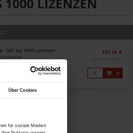
S 1000 LIZENZEN
nz
e - 501 bis 1000 Lizenzen
137,10 €
 1000 licenses
= 163,15 € inkl. MwSt
ieferzeit
Über Cookies
nen für soziale Medien
r Ihre Nutzung unserer