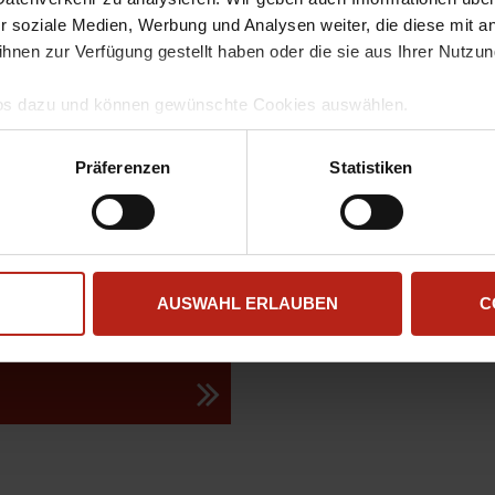
0
und
Systems
r soziale Medien, Werbung und Analysen weiter, die diese mit a
ihnen zur Verfügung gestellt haben oder die sie aus Ihrer Nutzu
iertes IT-Management und
Infos dazu und können gewünschte Cookies auswählen.
er im
mgang und zur Speicherung Ihrer Daten finden Sie in unserer
D
d Tablets. Da es sich um
llem Funktionsumfang nutzen möchten, akzeptieren Sie bitte mi
t werden, ohne dass Wartung
Präferenzen
Statistiken
uch gesetzt, wenn Sie auf "Ablehnen" klicken.
rderlich sind. Fusion 360
che Sicherheit, die Panda
ngen bietet, und die
d nicht-intrusive Remote-
hre Geräte bereitstellt,
AUSWAHL ERLAUBEN
C
 ermöglichen.