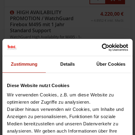
HIGH AVAILABILITY
4.220,00 €
PROMOTION / WatchGuard
= 4.8952 € inkl. MwSt
Firebox M495 mit 1 Jahr
Standard Support
WatchGuard High Availability for M495 - 1-
Year
Artikel-Nr.:
WGM495000+WGM4951601
sofort bestellbar, i.d.R. 2-3 Tage Lieferzeit
Zustimmung
Details
Über Cookies
HIGH AVAILABILITY
7.094,00 €
PROMOTION / WatchGuard
= 8.22904 € inkl. MwSt
Firebox M495 mit 3 Jahren
Diese Website nutzt Cookies
Standard Support
Wir verwenden Cookies, z.B. um diese Website zu
WatchGuard High Availability for M495 - 3-
Year
optimieren oder Zugriffe zu analysieren.
Artikel-Nr.:
WGM495000+WGM4951603
Darüber hinaus verwenden wir Cookies, um Inhalte und
sofort bestellbar, i.d.R. 2-3 Tage Lieferzeit
Anzeigen zu personalisieren, Funktionen für soziale
Medien bereitzustellen und unseren Datenverkehr zu
WatchGuard High Availability
analysieren. Wir geben auch Informationen über Ihre
9.078,00 €