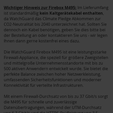
Wichtiger Hinweis zur Firebox M495:
Im Lieferumfang
ist standardmäßig
kein Kaltgerätekabel enthalten
,
da WatchGuard das Climate Pledge Abkommen zur
CO2-Neutralität bis 2040 unterzeichnet hat. Sollten Sie
dennoch ein Kabel benötigen, geben Sie dies bitte bei
der Bestellung an oder kontaktieren Sie uns - wir legen
Ihnen dann gerne kostenfrei eines dazu.
Die WatchGuard Firebox M495 ist eine leistungsstarke
Firewall-Appliance, die speziell für größere Zweigstellen
und mittelgroße Unternehmensstandorte mit bis zu
500 aktiven Anwendern entwickelt wurde. Sie bietet die
perfekte Balance zwischen hoher Netzwerkleistung,
umfassenden Sicherheitsfunktionen und moderner
Konnektivität für verteilte Infrastrukturen.
Mit einem Firewall-Durchsatz von bis zu 37 Gbit/s sorgt
die M495 für schnelle und zuverlässige
Datenübertragungen, während der UTM-Durchsatz
von 6,3 Gbit/s und die HTTPS-Prüfleistung von 3,5