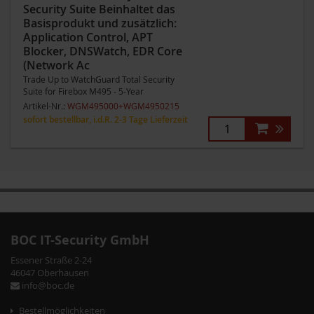
Security Suite Beinhaltet das
Basisprodukt und zusätzlich:
Application Control, APT
Blocker, DNSWatch, EDR Core
(Network Ac
Trade Up to WatchGuard Total Security
Suite for Firebox M495 - 5-Year
Artikel-Nr.:
WGM495000+WGM4950215
sofort bestellbar, i.d.R. 2-3 Tage Lieferzeit
Zum
Zum
Ende
Anfang
der
der
BOC IT-Security GmbH
Bildergalerie
Bildergalerie
Essener Straße 2-24
springen
springen
46047 Oberhausen
info@boc.de
Bestellmöglichkeiten