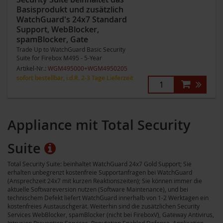
Basisprodukt und zusätzlich
WatchGuard's 24x7 Standard
Support, WebBlocker,
spamBlocker, Gate
Trade Up to WatchGuard Basic Security
Suite for Firebox M495 - 5-Year
Artikel-Nr.:
WGM495000+WGM4950205
sofort bestellbar, i.d.R. 2-3 Tage Lieferzeit
Appliance mit Total Security
Suite
Total Security Suite: beinhaltet WatchGuard 24x7 Gold Support; Sie
erhalten unbegrenzt kostenfreie Supportanfragen bei WatchGuard
(Ansprechzeit 24x7 mit kurzen Reaktionszeiten); Sie können immer die
aktuelle Softwareversion nutzen (Software Maintenance), und bei
technischem Defekt liefert WatchGuard innerhalb von 1-2 Werktagen ein
kostenfreies Austauschgerät. Weiterhin sind die zusätzlichen Security
Services WebBlocker, spamBlocker (nicht bei FireboxV), Gateway Antivirus,
Intrusion Prevention Services, Reputation Enabled Defense, Application