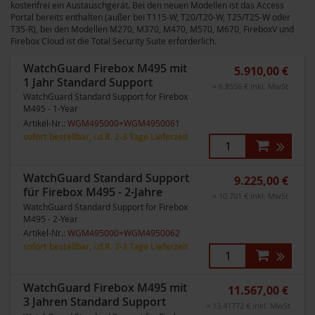
kostenfrei ein Austauschgerät. Bei den neuen Modellen ist das Access
Portal bereits enthalten (außer bei T115-W, T20/T20-W, T25/T25-W oder
T35-R), bei den Modellen M270, M370, M470, M570, M670, FireboxV und
Firebox Cloud ist die Total Security Suite erforderlich.
WatchGuard Firebox M495 mit
5.910,00 €
1 Jahr Standard Support
= 6.8556 € inkl. MwSt
WatchGuard Standard Support for Firebox
M495 - 1-Year
Artikel-Nr.:
WGM495000+WGM4950061
sofort bestellbar, i.d.R. 2-3 Tage Lieferzeit
WatchGuard Standard Support
9.225,00 €
für Firebox M495 - 2-Jahre
= 10.701 € inkl. MwSt
WatchGuard Standard Support for Firebox
M495 - 2-Year
Artikel-Nr.:
WGM495000+WGM4950062
sofort bestellbar, i.d.R. 2-3 Tage Lieferzeit
WatchGuard Firebox M495 mit
11.567,00 €
3 Jahren Standard Support
= 13.41772 € inkl. MwSt