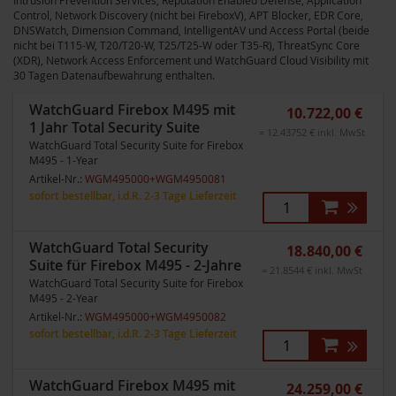
Control, Network Discovery (nicht bei FireboxV), APT Blocker, EDR Core,
DNSWatch, Dimension Command, IntelligentAV und Access Portal (beide
nicht bei T115-W, T20/T20-W, T25/T25-W oder T35-R), ThreatSync Core
(XDR), Network Access Enforcement und WatchGuard Cloud Visibility mit
30 Tagen Datenaufbewahrung enthalten.
WatchGuard Firebox M495 mit
10.722,00 €
1 Jahr Total Security Suite
= 12.43752 € inkl. MwSt
WatchGuard Total Security Suite for Firebox
M495 - 1-Year
Artikel-Nr.:
WGM495000+WGM4950081
sofort bestellbar, i.d.R. 2-3 Tage Lieferzeit
WatchGuard Total Security
18.840,00 €
Suite für Firebox M495 - 2-Jahre
= 21.8544 € inkl. MwSt
WatchGuard Total Security Suite for Firebox
M495 - 2-Year
Artikel-Nr.:
WGM495000+WGM4950082
sofort bestellbar, i.d.R. 2-3 Tage Lieferzeit
WatchGuard Firebox M495 mit
24.259,00 €