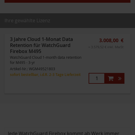
Ihre gewählte Lizenz
3 Jahre Cloud 1-Monat Data
3.008,00 €
Retention für WatchGuard
= 3.579,52 € inkl. MwSt
Firebox M495
WatchGuard Cloud 1-month data retention
for M495 - 3-yr
Artikel-Nr.:
WGM49521803
sofort bestellbar, i.d.R. 2-3 Tage Lieferzeit
Jede WatchGuard Firebox kommt ab Werk immer