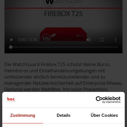
Die WatchGuard Firebox T25 schützt kleine Büros,
Heimbüros und Einzelhandelsumgebungen mit
umfassender einfach bereitzustellender und zu
managender Netzwerksicherheit auf Enterprise-Niveau.
Optional werden Webfilter, Intrusion Prevention,
Antivirus und weitere Services angeboten. Sie kann als
eigenständige Lösung oder zentral gemanagt
eingesetzt werden. Flexible Management-Tools und
Zero-Touch-Bereitstellung über WatchGuard Cloud
Zustimmung
Details
Über Cookies
bieten Administratoren die Möglichkeit, die Firebox T25
schnell an Remote-Standorten einzurichten, sodass